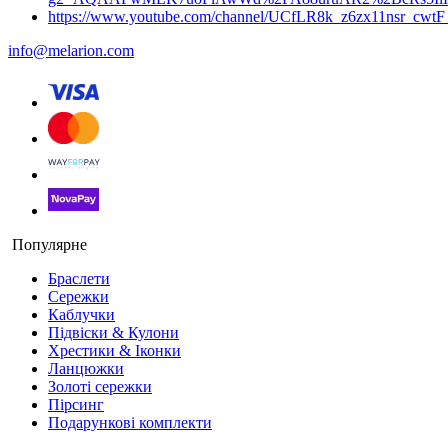
https://www.youtube.com/channel/UCfLR8k_z6zx11nsr_cwt
info@melarion.com
Популярне
Браслети
Сережки
Каблучки
Підвіски & Кулони
Хрестики & Іконки
Ланцюжки
Золоті сережки
Пірсинг
Подарункові комплекти