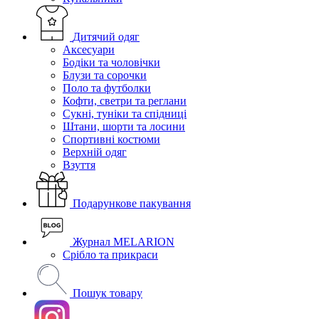
Дитячий одяг
Аксесуари
Бодіки та чоловічки
Блузи та сорочки
Поло та футболки
Кофти, светри та реглани
Сукні, туніки та спідниці
Штани, шорти та лосини
Спортивні костюми
Верхній одяг
Взуття
Подарункове пакування
Журнал MELARION
Срібло та прикраси
Пошук товару