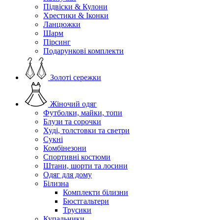
Підвіски & Кулони
Хрестики & Іконки
Ланцюжки
Шарм
Пірсинг
Подарункові комплекти
Золоті сережки
Жіночий одяг
Футболки, майки, топи
Блузи та сорочки
Худі, толстовки та светри
Сукні
Комбінезони
Спортивні костюми
Штани, шорти та лосини
Одяг для дому
Білизна
Комплекти білизни
Бюстгальтери
Трусики
Купальники