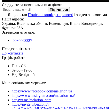
предмета гардеробу. А сучасні тенденції в моді
Слідкуйте за новинками та акціями:
допускають комбінації з сорочок або блуз зі
Підпишіться
спортивними штанами, що ще більше розширює
Я прочитав
Політика конфіденційності
і згоден з вимогами
грань для творчості та фантазії. А сорочки для
Наша адреса:
Україна, Волинська обл., м. Ковель, вул. Кияна Володимира,
хлопчика - ідеальний варіант для школи.
будинок 35А
Зателефонуйте нам:
0986663327
У нашому магазині
«
M
elarion»
можна купити блузи
та сорочки відомих брендів та високої якості за
Передзвоніть мені
прийнятними цінами.
До контактів
Графік роботи
Пн. - Сб.
09:00 - 19:00
Нд. Вихідний
Ми в соціальних мережах:
https://www.facebook.com/melarion.ua
https://www.instagram.com/melarion_ua/
https://t.me/melarion_com
https://invite.viber.com/?
g2=AQAAPwMLK7uoFlAwWd%2FA88uruAR2%2BcRs5I