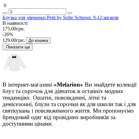
0
Блузка для дівчинки Petit by Sofie Schnoor. 9-12 місяців
В наявності
175.00грн.
-26%
129.00грн.
До кошика
Показати ще
В інтернет-магазині
«
M
elarion»
Ви знайдете колекції
блуз та сорочок для дівчаток в останніх модних
тенденціях. Ошатні, повсякденні, літні та
демісезонні, блузи та сорочки як для школи так і для
святкувань і повсякженного життя. Ми пропонуємо
брендовий одяг від провідних виробників за
доступними цінами.