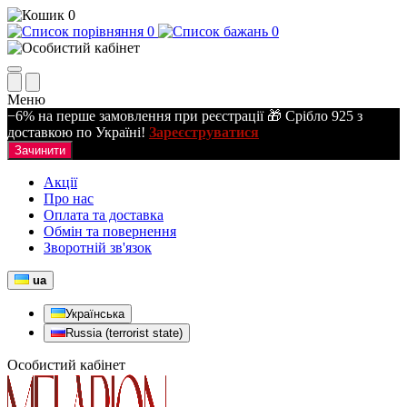
0
0
0
Меню
−6% на перше замовлення при реєстрації 🎁 Срібло 925 з
доставкою по Україні!
Зареєструватися
Зачинити
Акції
Про нас
Оплата та доставка
Обмін та повернення
Зворотній зв'язок
ua
Українська
Russia (terrorist state)
Особистий кабінет