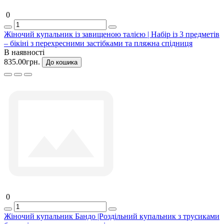
0
Жіночий купальник із завищеною талією | Набір із 3 предметів
– бікіні з перехресними застібками та пляжна спідниця
В наявності
835.00грн.
До кошика
0
Жіночий купальник Бандо |Роздільний купальник з трусиками