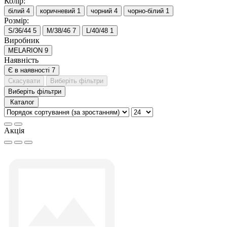
Колір:
білий
4
коричневий
1
чорний
4
чорно-білий
1
Розмір:
S/36/44
5
M/38/46
7
L/40/48
1
Виробник
MELARION
9
Наявність
Є в наявності
7
Скасувати
Виберіть фільтри
Виберіть фільтри
Каталог
Акція