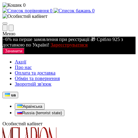
0
0
0
Меню
−6% на перше замовлення при реєстрації 🎁 Срібло 925 з
доставкою по Україні!
Зареєструватися
Зачинити
Акції
Про нас
Оплата та доставка
Обмін та повернення
Зворотній зв'язок
ua
Українська
Russia (terrorist state)
Особистий кабінет