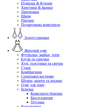
Підвіски & Кулони
Хрестики & Іконки
Ланцюжки
Шарм
Пірсинг
Подарункові комплекти
Золоті сережки
Жіночий одяг
Футболки, майки, топи
Блузи та сорочки
Худі, толстовки та светри
Сукні
Комбінезони
Спортивні костюми
Штани, шорти та лосини
Одяг для дому
Білизна
Комплекти білизни
Бюстгальтери
Трусики
Купальники