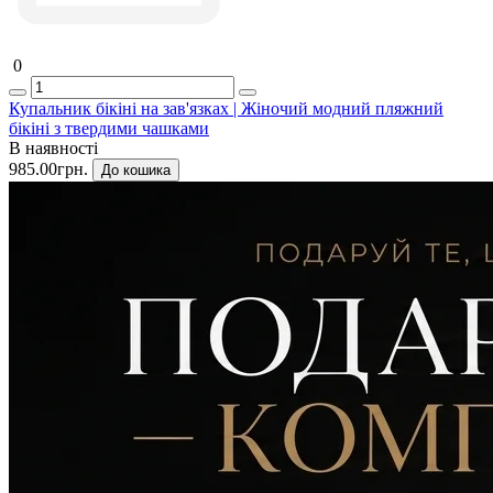
0
Купальник бікіні на зав'язках | Жіночий модний пляжний
бікіні з твердими чашками
В наявності
985.00грн.
До кошика