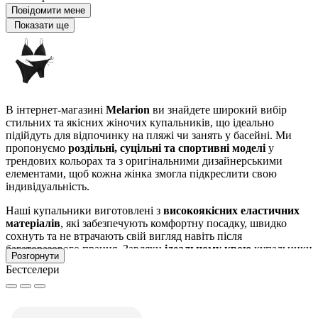
Повідомити мене
Показати ще
В інтернет-магазині
Melarion
ви знайдете широкий вибір
стильних та якісних жіночих купальників, що ідеально
підійдуть для відпочинку на пляжі чи занять у басейні. Ми
пропонуємо
роздільні, суцільні та спортивні моделі
у
трендових кольорах та з оригінальними дизайнерськими
елементами, щоб кожна жінка змогла підкреслити свою
індивідуальність.
Наші купальники виготовлені з
високоякісних еластичних
матеріалів
, які забезпечують комфортну посадку, швидко
сохнуть та не втрачають свій вигляд навіть після
багаторазового прання. Завдяки
ідеальному крою
купальники
Розгорнути
підкреслюють жіночі форми та забезпечують свободу рухів під
Бестселери
час плавання чи активного відпочинку.
У нашому асортименті: