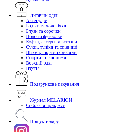
Дитячий одяг
Аксесуари
Бодіки та чоловічки
Блузи та сорочки
Поло та футболки
Кофти, светри та реглани
Сукні, туніки та спідниці
Штани, шорти та лосини
Спортивні костюми
Верхній одяг
Взуття
Подарункове пакування
Журнал MELARION
Срібло та прикраси
Пошук товару