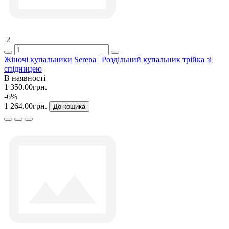
2
Жіночі купальники Serena | Роздільний купальник трійка зі
спідницею
В наявності
1 350.00грн.
-6%
1 264.00грн.
До кошика