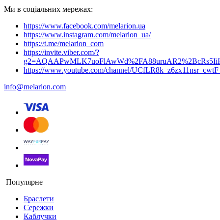
Ми в соціальних мережах:
https://www.facebook.com/melarion.ua
https://www.instagram.com/melarion_ua/
https://t.me/melarion_com
https://invite.viber.com/?
g2=AQAAPwMLK7uoFlAwWd%2FA88uruAR2%2BcRs5I
https://www.youtube.com/channel/UCfLR8k_z6zx11nsr_cwt
info@melarion.com
Популярне
Браслети
Сережки
Каблучки