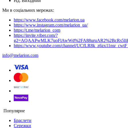
Нд. Вихідний
Ми в соціальних мережах:
https://www.facebook.com/melarion.ua
https://www.instagram.com/melarion_ua/
https://t.me/melarion_com
https://invite.viber.com/?
g2=AQAAPwMLK7uoFlAwWd%2FA88uruAR2%2BcRs5I
https://www.youtube.com/channel/UCfLR8k_z6zx11nsr_cwt
info@melarion.com
Популярне
Браслети
Сережки