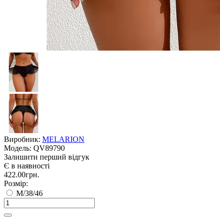
Виробник:
MELARION
Модель:
QV89790
Залишити перший відгук
Є в наявності
422.00грн.
Розмір:
M/38/46