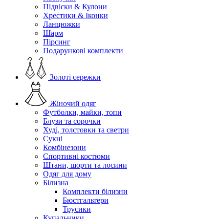
Підвіски & Кулони
Хрестики & Іконки
Ланцюжки
Шарм
Пірсинг
Подарункові комплекти
Золоті сережки
Жіночий одяг
Футболки, майки, топи
Блузи та сорочки
Худі, толстовки та светри
Сукні
Комбінезони
Спортивні костюми
Штани, шорти та лосини
Одяг для дому
Білизна
Комплекти білизни
Бюстгальтери
Трусики
Купальники