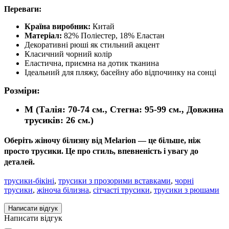
Переваги:
Країна виробник:
Китай
Матеріал:
82% Поліестер, 18% Еластан
Декоративні рюші як стильний акцент
Класичний чорний колір
Еластична, приємна на дотик тканина
Ідеальний для пляжу, басейну або відпочинку на сонці
Розміри:
М (
Талія
:
70-74
см.,
Стегна
:
95-99
см.,
Довжина
трусиків
: 26 см.)
Оберіть
жіночу білизну від Melarion
— це більше, ніж
просто трусики. Це про стиль, впевненість і увагу до
деталей.
трусики-бікіні
,
трусики з прозорими вставками
,
чорні
трусики
,
жіноча білизна
,
сітчасті трусики
,
трусики з рюшами
Написати відгук
Написати відгук