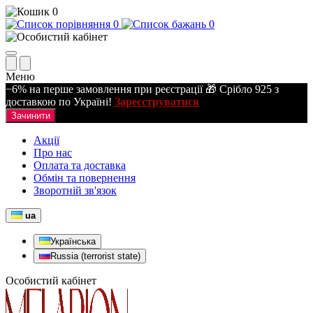
0
0
0
Меню
−6% на перше замовлення при реєстрації 🎁 Срібло 925 з
доставкою по Україні!
Зареєструватися
Зачинити
Акції
Про нас
Оплата та доставка
Обмін та повернення
Зворотній зв'язок
ua
Українська
Russia (terrorist state)
Особистий кабінет