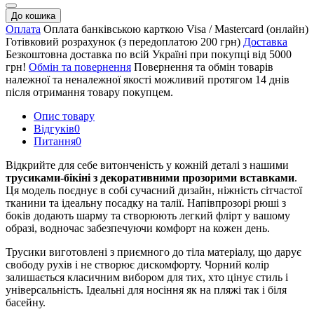
До кошика
Оплата
Оплата банківською карткою Visa / Mastercard (онлайн)
Готівковий розрахунок (з передоплатою 200 грн)
Доставка
Безкоштовна доставка по всій Україні при покупці від 5000
грн!
Обмін та повернення
Повернення та обмін товарів
належної та неналежної якості можливий протягом 14 днів
після отримання товару покупцем.
Опис товару
Відгуків
0
Питання
0
Відкрийте для себе витонченість у кожній деталі з нашими
трусиками-бікіні з декоративними прозорими вставками
.
Ця модель поєднує в собі сучасний дизайн, ніжність сітчастої
тканини та ідеальну посадку на талії. Напівпрозорі рюші з
боків додають шарму та створюють легкий флірт у вашому
образі, водночас забезпечуючи комфорт на кожен день.
Трусики виготовлені з приємного до тіла матеріалу, що дарує
свободу рухів і не створює дискомфорту. Чорний колір
залишається класичним вибором для тих, хто цінує стиль і
універсальність. Ідеальні для носіння як на
пляжі так і біля
басейну.