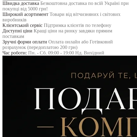
Швидка доставка
Безкоштовна доставка по всій Україні при
покупці від 5000 грн!
Широкий асортимент
Товари від вітчизняних і світових
виробників
Клієнтський сервіс
Підтримка клієнтів по телефону
Доступні ціни
Кращі ціни на ринку завдяки прямим
поставкам
Зручні форми оплати
Оплата онлайн або Готівковий
розрахунок (передоплатою 200 грн)
Час роботи:
Пн. - Сб. 09:00 - 19:00 Нд. Вихідний