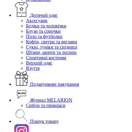
Дитячий одяг
Аксесуари
Бодіки та чоловічки
Блузи та сорочки
Поло та футболки
Кофти, светри та реглани
Сукні, туніки та спідниці
Штани, шорти та лосини
Спортивні костюми
Верхній одяг
Взуття
Подарункове пакування
Журнал MELARION
Срібло та прикраси
Пошук товару