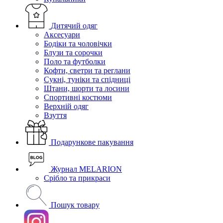
Дитячий одяг
Аксесуари
Бодіки та чоловічки
Блузи та сорочки
Поло та футболки
Кофти, светри та реглани
Сукні, туніки та спідниці
Штани, шорти та лосини
Спортивні костюми
Верхній одяг
Взуття
Подарункове пакування
Журнал MELARION
Срібло та прикраси
Пошук товару