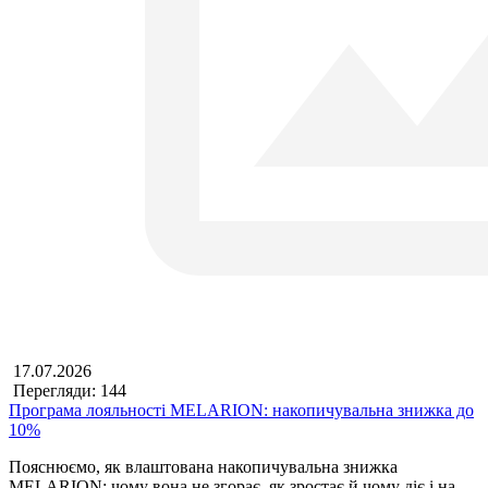
17.07.2026
Перегляди: 144
Програма лояльності MELARION: накопичувальна знижка до
10%
Пояснюємо, як влаштована накопичувальна знижка
MELARION: чому вона не згорає, як зростає й чому діє і на