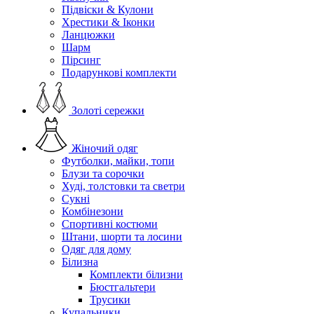
Підвіски & Кулони
Хрестики & Іконки
Ланцюжки
Шарм
Пірсинг
Подарункові комплекти
Золоті сережки
Жіночий одяг
Футболки, майки, топи
Блузи та сорочки
Худі, толстовки та светри
Сукні
Комбінезони
Спортивні костюми
Штани, шорти та лосини
Одяг для дому
Білизна
Комплекти білизни
Бюстгальтери
Трусики
Купальники