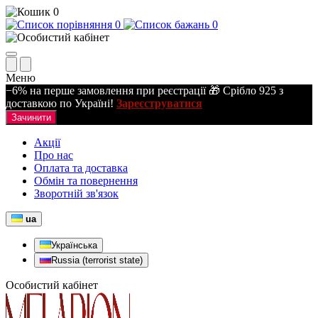
0
0
0
Меню
−6% на перше замовлення при реєстрації 🎁 Срібло 925 з
доставкою по Україні!
Зареєструватися
Зачинити
Акції
Про нас
Оплата та доставка
Обмін та повернення
Зворотній зв'язок
ua
Українська
Russia (terrorist state)
Особистий кабінет