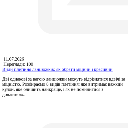
11.07.2026
Перегляди: 100
Види плетіння ланцюжків: як обрати міцний і красивий
Дві однакові за вагою ланцюжки можуть відрізнятися вдвічі за
міцністю. Розбираємо 8 видів плетіння: яке витримає важкий
кулон, яке блищить найкраще, і як не помилитися з
довжиною...