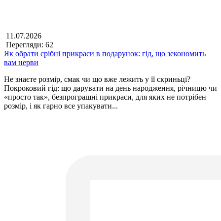
11.07.2026
Перегляди: 62
Як обрати срібні прикраси в подарунок: гід, що зекономить
вам нерви
Не знаєте розмір, смак чи що вже лежить у її скриньці?
Покроковий гід: що дарувати на день народження, річницю чи
«просто так», безпрограшні прикраси, для яких не потрібен
розмір, і як гарно все упакувати...