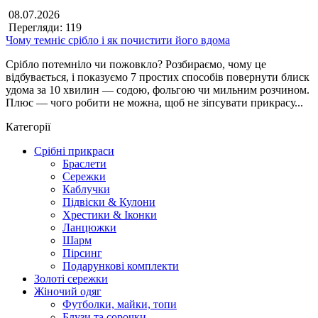
08.07.2026
Перегляди: 119
Чому темніє срібло і як почистити його вдома
Срібло потемніло чи пожовкло? Розбираємо, чому це
відбувається, і показуємо 7 простих способів повернути блиск
удома за 10 хвилин — содою, фольгою чи мильним розчином.
Плюс — чого робити не можна, щоб не зіпсувати прикрасу...
Категорії
Срібні прикраси
Браслети
Сережки
Каблучки
Підвіски & Кулони
Хрестики & Іконки
Ланцюжки
Шарм
Пірсинг
Подарункові комплекти
Золоті сережки
Жіночий одяг
Футболки, майки, топи
Блузи та сорочки