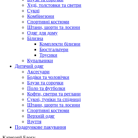
Худі, толстовки та светри
Сукні
Комбінезони
Спортивні костюми
Штани, шорти та лосини
Одяг для дому
Білизна
Комплекти білизни
Бюстгальтери
Трусики
Купальники
Дитячий одяг
Аксесуари
Бодіки та чоловічки
Блузи та сорочки
Поло та футболки
Кофти, светри та реглани
Сукні, туніки та спідниці
Штани, шорти та лосини
Спортивні костюми
Верхній одяг
Взуття
Подарункове пакування
Категорії Блогу