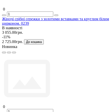
0
Жіночі срібні сережки з золотими вставками та круглим білим
цирконом. 0239
В наявності
3 055.00грн.
-11%
2 725.00грн.
До кошика
Новинка
0