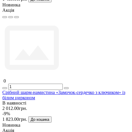
Новинка
Акція
0
Срібний шарм-намистина «Замочок-сердечко з ключиком» із
білим цирконом
В наявності
2 012.00грн.
-9%
1 823.00грн.
До кошика
Новинка
Акція