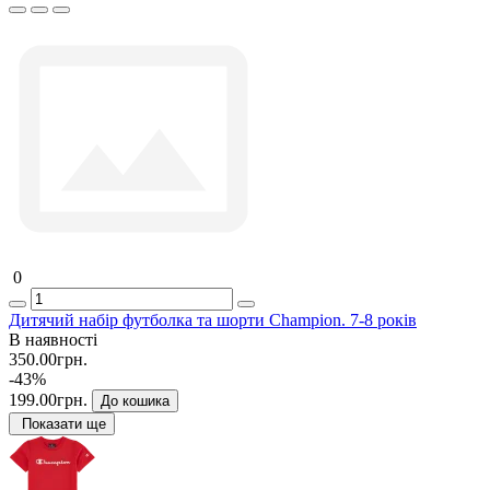
0
Дитячий набір футболка та шорти Champion. 7-8 років
В наявності
350.00грн.
-43%
199.00грн.
До кошика
Показати ще