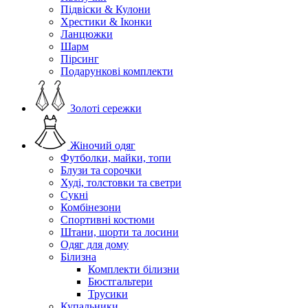
Підвіски & Кулони
Хрестики & Іконки
Ланцюжки
Шарм
Пірсинг
Подарункові комплекти
Золоті сережки
Жіночий одяг
Футболки, майки, топи
Блузи та сорочки
Худі, толстовки та светри
Сукні
Комбінезони
Спортивні костюми
Штани, шорти та лосини
Одяг для дому
Білизна
Комплекти білизни
Бюстгальтери
Трусики
Купальники