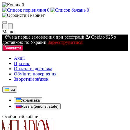
0
0
0
Меню
−6% на перше замовлення при реєстрації 🎁 Срібло 925 з
доставкою по Україні!
Зареєструватися
Зачинити
Акції
Про нас
Оплата та доставка
Обмін та повернення
Зворотній зв'язок
ua
Українська
Russia (terrorist state)
Особистий кабінет