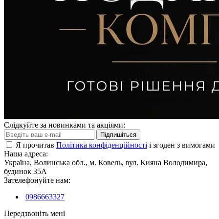
цілий рік. У теплу пору року дитяча футболка
пасуватиме для занять спортом, відпочинку на
природі та прогулянок містом, у демісезонний
період її можна одягати під толстовки, а взимку під
светри. Це натільний одяг і тому дуже важливо
приділити увагу на якість матеріалів, з яких
виготовлено одяг. Такий вид одягу завжди
актуальний, адже футболка не тільки комфортна при
носінні, але і легко одягається, а також ефектно
виглядає.
Слідкуйте за новинками та акціями:
Підпишіться
Я прочитав
Політика конфіденційності
і згоден з вимогами
Наша адреса:
Україна, Волинська обл., м. Ковель, вул. Кияна Володимира,
будинок 35А
Зателефонуйте нам:
0986663327
Передзвоніть мені