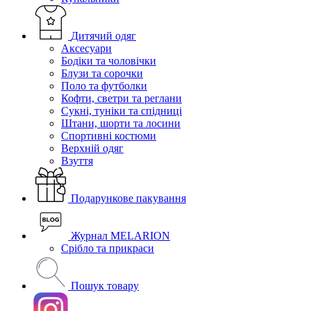
Дитячий одяг
Аксесуари
Бодіки та чоловічки
Блузи та сорочки
Поло та футболки
Кофти, светри та реглани
Сукні, туніки та спідниці
Штани, шорти та лосини
Спортивні костюми
Верхній одяг
Взуття
Подарункове пакування
Журнал MELARION
Срібло та прикраси
Пошук товару