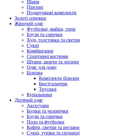
Шарм
Пірсинг
Подарункові комплекти
Золоті сережки
Жіночий одяг
Футболки, майки, топи
Блузи та сорочки
Худі, толстовки та светри
Сукні
Комбінезони
Спортивні костюми
Штани, шорти та лосини
Одяг для дому
Білизна
Комплекти білизни
Бюстгальтери
Трусики
Купальники
Дитячий одяг
Аксесуари
Бодіки та чоловічки
Блузи та сорочки
Поло та футболки
Кофти, светри та реглани
Сукні, туніки та спідниці