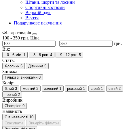
Штани, шорти та лосини
Спортивні костюми
Верхній одяг
Взуття
Подарункове пакування
Фільтр товарів
100
-
350
грн.
Ціна
-
грн.
Вік:
- 0 - 6 міс.
1
- 3 - 8 рок.
4
- 9 - 12 рок.
5
Стать:
Хлопчик
5
Дівчинка
5
Знижка
Тільки зі знижками
8
Колір:
білий
3
жовтий
3
зелений
1
рожевий
1
сірий
1
синій
2
чорний
2
Виробник
Champion
9
Наявність
Є в наявності
10
Скасувати
Виберіть фільтри