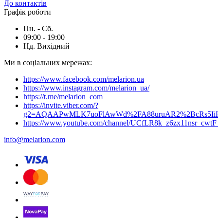
До контактів
Графік роботи
Пн. - Сб.
09:00 - 19:00
Нд. Вихідний
Ми в соціальних мережах:
https://www.facebook.com/melarion.ua
https://www.instagram.com/melarion_ua/
https://t.me/melarion_com
https://invite.viber.com/?
g2=AQAAPwMLK7uoFlAwWd%2FA88uruAR2%2BcRs5I
https://www.youtube.com/channel/UCfLR8k_z6zx11nsr_cwt
info@melarion.com