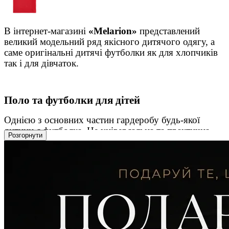
В інтернет-магазині
«
M
elarion»
представлений
великий модельний ряд якісного дитячого одягу, а
саме оригінальні дитячі футболки як для хлопчиків
так і для дівчаток.
Поло та футболки для дітей
Однією з основних частин гардеробу будь-якої
дитини є футболка. Це універсальна та практична
Розгорнути
річ, здатна доповнити практично будь-який наряд.
Тому їх використовують і як самостійну деталь
гардеробу, а також і в якості складової образу
дитини в поєднанні з джинсами, штанами, шортами,
спідницею і т.д..
Залежно від матеріалу, футболку можна носити