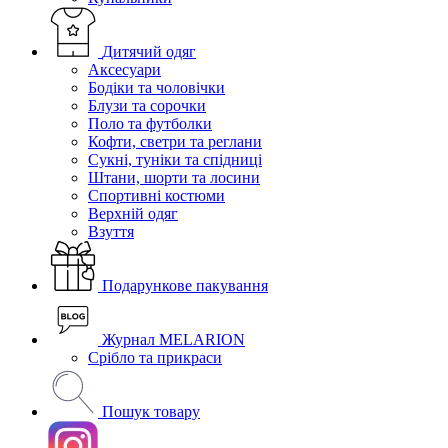
Дитячий одяг
Аксесуари
Бодіки та чоловічки
Блузи та сорочки
Поло та футболки
Кофти, светри та реглани
Сукні, туніки та спідниці
Штани, шорти та лосини
Спортивні костюми
Верхній одяг
Взуття
Подарункове пакування
Журнал MELARION
Срібло та прикраси
Пошук товару