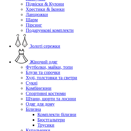
Підвіски & Кулони
Хрестики & Іконки
Ланцюжки
Шарм
Пірсинг
Подарункові комплекти
Золоті сережки
Жіночий одяг
Футболки, майки, топи
Блузи та сорочки
Худі, толстовки та светри
Сукні
Комбінезони
Спортивні костюми
Штани, шорти та лосини
Одяг для дому
Білизна
Комплекти білизни
Бюстгальтери
Трусики
Купальники