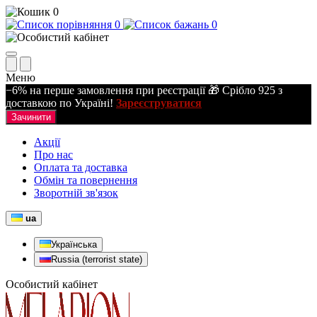
0
0
0
Меню
−6% на перше замовлення при реєстрації 🎁 Срібло 925 з
доставкою по Україні!
Зареєструватися
Зачинити
Акції
Про нас
Оплата та доставка
Обмін та повернення
Зворотній зв'язок
ua
Українська
Russia (terrorist state)
Особистий кабінет