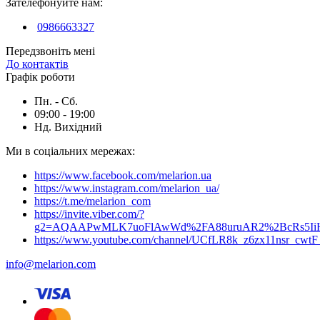
Зателефонуйте нам:
0986663327
Передзвоніть мені
До контактів
Графік роботи
Пн. - Сб.
09:00 - 19:00
Нд. Вихідний
Ми в соціальних мережах:
https://www.facebook.com/melarion.ua
https://www.instagram.com/melarion_ua/
https://t.me/melarion_com
https://invite.viber.com/?
g2=AQAAPwMLK7uoFlAwWd%2FA88uruAR2%2BcRs5I
https://www.youtube.com/channel/UCfLR8k_z6zx11nsr_cwt
info@melarion.com