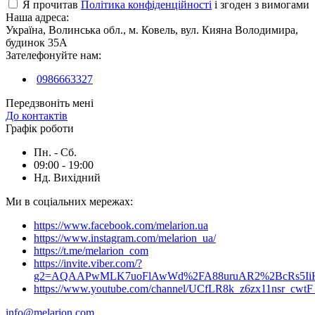
Я прочитав
Політика конфіденційності
і згоден з вимогами
Наша адреса:
Україна, Волинська обл., м. Ковель, вул. Кияна Володимира,
будинок 35А
Зателефонуйте нам:
0986663327
Передзвоніть мені
До контактів
Графік роботи
Пн. - Сб.
09:00 - 19:00
Нд. Вихідний
Ми в соціальних мережах:
https://www.facebook.com/melarion.ua
https://www.instagram.com/melarion_ua/
https://t.me/melarion_com
https://invite.viber.com/?
g2=AQAAPwMLK7uoFlAwWd%2FA88uruAR2%2BcRs5I
https://www.youtube.com/channel/UCfLR8k_z6zx11nsr_cwt
info@melarion.com