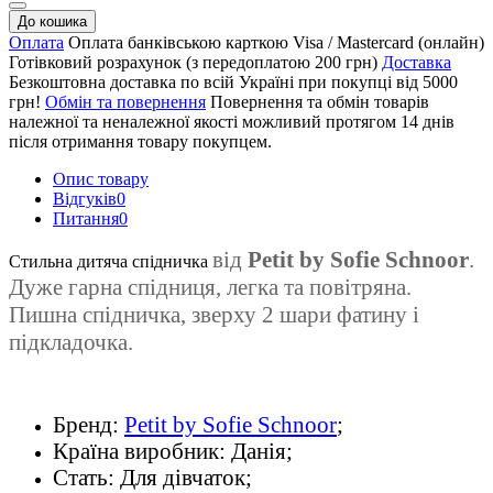
До кошика
Оплата
Оплата банківською карткою Visa / Mastercard (онлайн)
Готівковий розрахунок (з передоплатою 200 грн)
Доставка
Безкоштовна доставка по всій Україні при покупці від 5000
грн!
Обмін та повернення
Повернення та обмін товарів
належної та неналежної якості можливий протягом 14 днів
після отримання товару покупцем.
Опис товару
Відгуків
0
Питання
0
від
Petit by Sofie Schnoor
.
Стильна дитяча спідничка
Дуже гарна
спідниця, легка та повітряна.
П
ишна спідничка, зверху 2 шари фатину і
підкладочка
.
Бренд:
Petit by Sofie Schnoor
;
Країна виробник: Данія;
Стать: Для дівчаток;