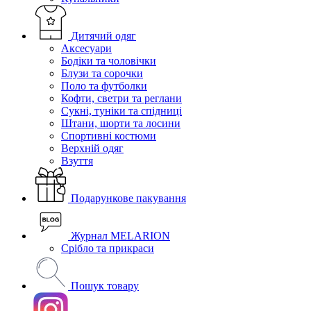
Дитячий одяг
Аксесуари
Бодіки та чоловічки
Блузи та сорочки
Поло та футболки
Кофти, светри та реглани
Сукні, туніки та спідниці
Штани, шорти та лосини
Спортивні костюми
Верхній одяг
Взуття
Подарункове пакування
Журнал MELARION
Срібло та прикраси
Пошук товару