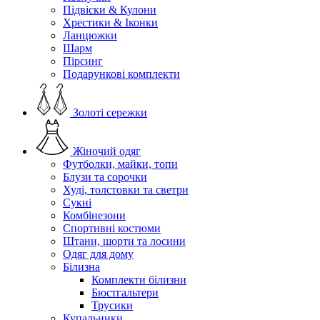
Підвіски & Кулони
Хрестики & Іконки
Ланцюжки
Шарм
Пірсинг
Подарункові комплекти
Золоті сережки
Жіночий одяг
Футболки, майки, топи
Блузи та сорочки
Худі, толстовки та светри
Сукні
Комбінезони
Спортивні костюми
Штани, шорти та лосини
Одяг для дому
Білизна
Комплекти білизни
Бюстгальтери
Трусики
Купальники