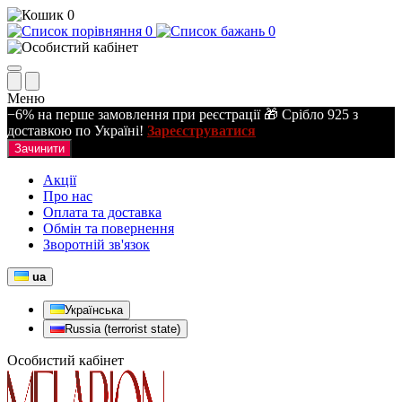
0
0
0
Меню
−6% на перше замовлення при реєстрації 🎁 Срібло 925 з
доставкою по Україні!
Зареєструватися
Зачинити
Акції
Про нас
Оплата та доставка
Обмін та повернення
Зворотній зв'язок
ua
Українська
Russia (terrorist state)
Особистий кабінет