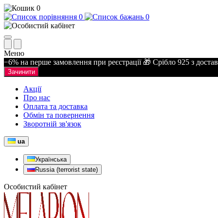
0
0
0
Меню
−6% на перше замовлення при реєстрації 🎁 Срібло 925 з доста
Зачинити
Акції
Про нас
Оплата та доставка
Обмін та повернення
Зворотній зв'язок
ua
Українська
Russia (terrorist state)
Особистий кабінет