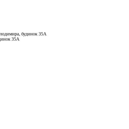
Володимира, будинок 35А
удинок 35А