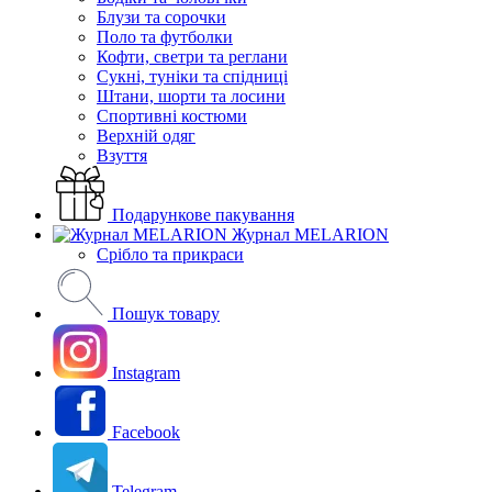
Блузи та сорочки
Поло та футболки
Кофти, светри та реглани
Сукні, туніки та спідниці
Штани, шорти та лосини
Спортивні костюми
Верхній одяг
Взуття
Подарункове пакування
Журнал MELARION
Срібло та прикраси
Пошук товару
Instagram
Facebook
Telegram