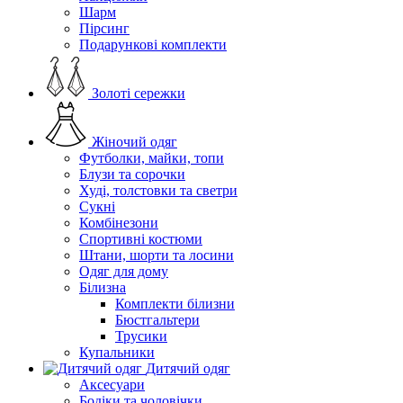
Шарм
Пірсинг
Подарункові комплекти
Золоті сережки
Жіночий одяг
Футболки, майки, топи
Блузи та сорочки
Худі, толстовки та светри
Сукні
Комбінезони
Спортивні костюми
Штани, шорти та лосини
Одяг для дому
Білизна
Комплекти білизни
Бюстгальтери
Трусики
Купальники
Дитячий одяг
Аксесуари
Бодіки та чоловічки