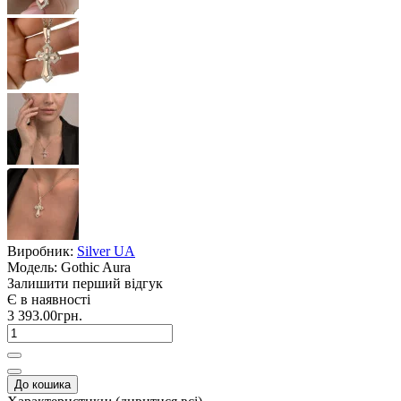
Виробник:
Silver UA
Модель:
Gothic Aura
Залишити перший відгук
Є в наявності
3 393.00грн.
До кошика