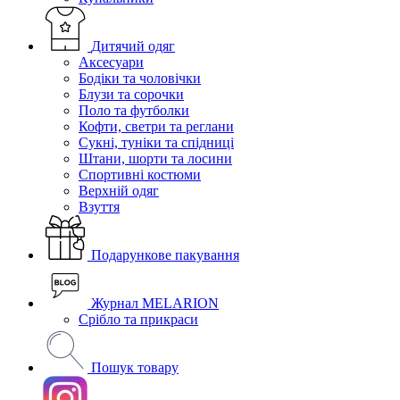
Дитячий одяг
Аксесуари
Бодіки та чоловічки
Блузи та сорочки
Поло та футболки
Кофти, светри та реглани
Сукні, туніки та спідниці
Штани, шорти та лосини
Спортивні костюми
Верхній одяг
Взуття
Подарункове пакування
Журнал MELARION
Срібло та прикраси
Пошук товару