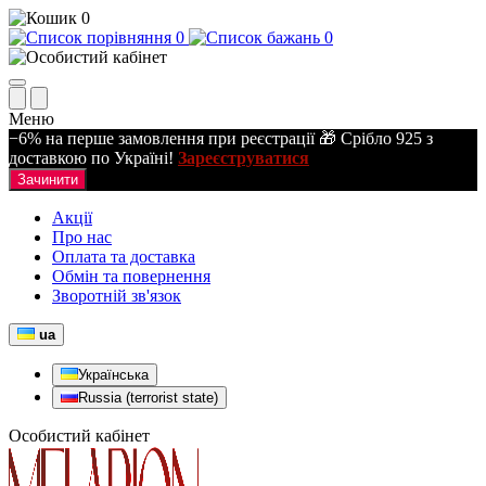
0
0
0
Меню
−6% на перше замовлення при реєстрації 🎁 Срібло 925 з
доставкою по Україні!
Зареєструватися
Зачинити
Акції
Про нас
Оплата та доставка
Обмін та повернення
Зворотній зв'язок
ua
Українська
Russia (terrorist state)
Особистий кабінет