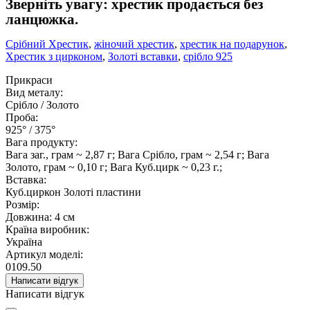
Зверніть увагу: хрестик продається без
ланцюжка.
Срібний Хрестик
,
жіночий хрестик
,
хрестик на подарунок
,
Хрестик з цирконом
,
Золоті вставки
,
срібло 925
Прикраси
Вид металу:
Срібло / Золото
Проба:
925° / 375°
Вага продукту:
Вага заг., грам ~ 2,87 г; Вага Срібло, грам ~ 2,54 г; Вага
Золото, грам ~ 0,10 г; Вага Куб.цирк ~ 0,23 г.;
Вставка:
Куб.циркон Золоті пластини
Розмір:
Довжина: 4 см
Країна виробник:
Україна
Артикул моделі:
0109.50
Написати відгук
Написати відгук