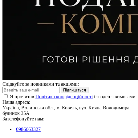
Слідкуйте за новинками та акціями:
Підпишіться
Я прочитав
Політика конфіденційності
і згоден з вимогами
Наша адреса:
Україна, Волинська обл., м. Ковель, вул. Кияна Володимира,
будинок 35А
Зателефонуйте нам:
0986663327