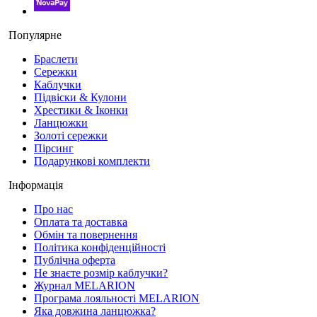
Популярне
Браслети
Сережки
Каблучки
Підвіски & Кулони
Хрестики & Іконки
Ланцюжки
Золоті сережки
Пірсинг
Подарункові комплекти
Інформація
Про нас
Оплата та доставка
Обмін та повернення
Політика конфіденційності
Публічна оферта
Не знаєте розмір каблучки?
Журнал MELARION
Програма лояльності MELARION
Яка довжина ланцюжка?