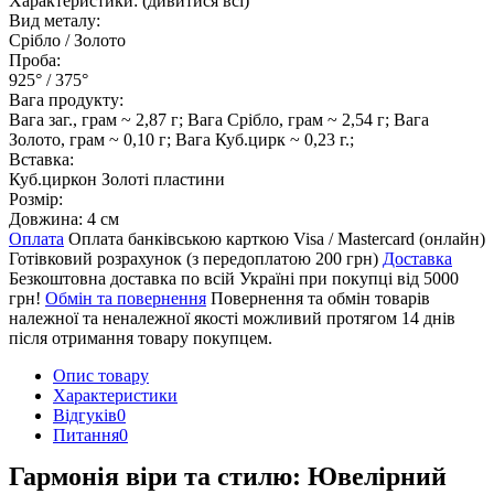
Характеристики:
(дивитися всі)
Вид металу:
Срібло / Золото
Проба:
925° / 375°
Вага продукту:
Вага заг., грам ~ 2,87 г; Вага Срібло, грам ~ 2,54 г; Вага
Золото, грам ~ 0,10 г; Вага Куб.цирк ~ 0,23 г.;
Вставка:
Куб.циркон Золоті пластини
Розмір:
Довжина: 4 см
Оплата
Оплата банківською карткою Visa / Mastercard (онлайн)
Готівковий розрахунок (з передоплатою 200 грн)
Доставка
Безкоштовна доставка по всій Україні при покупці від 5000
грн!
Обмін та повернення
Повернення та обмін товарів
належної та неналежної якості можливий протягом 14 днів
після отримання товару покупцем.
Опис товару
Характеристики
Відгуків
0
Питання
0
Гармонія віри та стилю: Ювелірний