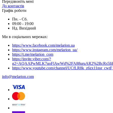
Передзвоніть мені
До контактів
Графік роботи
Пн. - Сб.
09:00 - 19:00
Нд. Вихідний
Ми в соціальних мережах:
https://www.facebook.com/melarion.ua
https://www.instagram.com/melarion_ua/
https://t.me/melarion_com
https://invite.viber.com/?
g2=AQAAPwMLK7uoFlAwWd%2FA88uruAR2%2BcRs5I
https://www.youtube.com/channel/UCfLR8k_z6zx11nsr_cwt
info@melarion.com