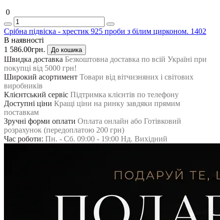
0
Срібна підвіска - хрестик 925 проби з білим цирконом. 1402
В наявності
1 586.00грн.
До кошика
Швидка доставка
Безкоштовна доставка по всій Україні при
покупці від 5000 грн!
Широкий асортимент
Товари від вітчизняних і світових
виробників
Клієнтський сервіс
Підтримка клієнтів по телефону
Доступні ціни
Кращі ціни на ринку завдяки прямим
поставкам
Зручні форми оплати
Оплата онлайн або Готівковий
розрахунок (передоплатою 200 грн)
Час роботи:
Пн. - Сб. 09:00 - 19:00 Нд. Вихідний