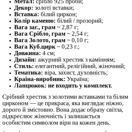
Метал:
срібло 925 проби;
Декор:
золоті вставки;
Вставка:
білий циркон;
Колір каменю:
білий / прозорий;
Вага заг., грам
~ 2,87 г;
Вага Срібло, грам
~ 2,54 г;
Вага Золото, грам
~ 0,10 г;
Вага Куб.цирк
~ 0,23 г.;
Довжина:
4 см;
Дизайн:
ажурний хрестик з камінням;
Стиль:
елегантний, релігійний, жіночний;
Тематика:
віра, захист, духовність;
Країна-виробник:
Україна;
Ланцюжок: не входить у комплект.
Срібний хрестик з золотими вставками та білим
цирконом — це прикраса, яка виглядає ніжно,
дорого й змістовно. Вона додає образу світла,
підкреслює жіночність і залишається
особистим символом віри на кожен день.