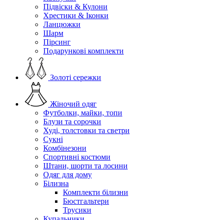
Підвіски & Кулони
Хрестики & Іконки
Ланцюжки
Шарм
Пірсинг
Подарункові комплекти
Золоті сережки
Жіночий одяг
Футболки, майки, топи
Блузи та сорочки
Худі, толстовки та светри
Сукні
Комбінезони
Спортивні костюми
Штани, шорти та лосини
Одяг для дому
Білизна
Комплекти білизни
Бюстгальтери
Трусики
Купальники