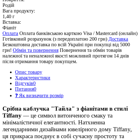
Родій
Вага продукту:
1,40 г
Вставка:
Фіаніт
Оплата
Оплата банківською карткою Visa / Mastercard (онлайн)
Готівковий розрахунок (з передоплатою 200 грн)
Доставка
Безкоштовна доставка по всій Україні при покупці від 5000
грн!
Обмін та повернення
Повернення та обмін товарів
належної та неналежної якості можливий протягом 14 днів
після отримання товару покупцем.
Опис товару
Характеристики
Відгуків
0
Питання
0
❓ Як визначити розмір
Срібна каблучка "Тайла" з фіанітами в стилі
Tiffany
— це символ витонченого смаку та
мінімалістичної елегантності. Натхненна
легендарними дизайнами ювелірного дому Tiffany,
ця прикраса поєднує в собі сучасну простоту та