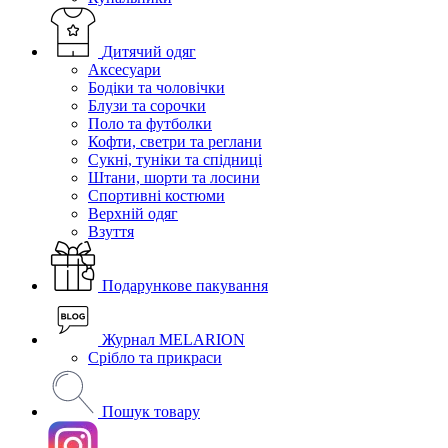
Дитячий одяг
Аксесуари
Бодіки та чоловічки
Блузи та сорочки
Поло та футболки
Кофти, светри та реглани
Сукні, туніки та спідниці
Штани, шорти та лосини
Спортивні костюми
Верхній одяг
Взуття
Подарункове пакування
Журнал MELARION
Срібло та прикраси
Пошук товару