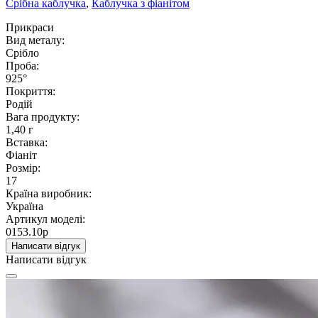
Срібна каблучка
,
Каблучка з фіанітом
Прикраси
Вид металу:
Срібло
Проба:
925°
Покриття:
Родій
Вага продукту:
1,40 г
Вставка:
Фіаніт
Розмір:
17
Країна виробник:
Україна
Артикул моделі:
0153.10р
Написати відгук
Написати відгук