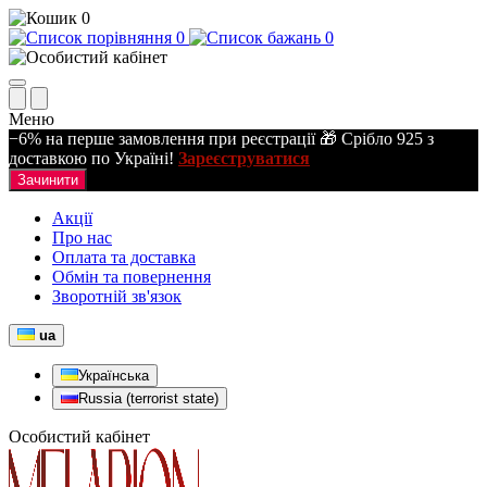
0
0
0
Меню
−6% на перше замовлення при реєстрації 🎁 Срібло 925 з
доставкою по Україні!
Зареєструватися
Зачинити
Акції
Про нас
Оплата та доставка
Обмін та повернення
Зворотній зв'язок
ua
Українська
Russia (terrorist state)
Особистий кабінет