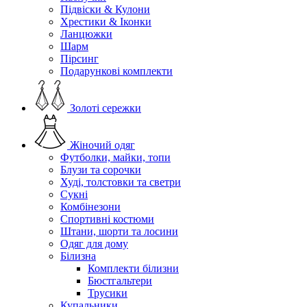
Підвіски & Кулони
Хрестики & Іконки
Ланцюжки
Шарм
Пірсинг
Подарункові комплекти
Золоті сережки
Жіночий одяг
Футболки, майки, топи
Блузи та сорочки
Худі, толстовки та светри
Сукні
Комбінезони
Спортивні костюми
Штани, шорти та лосини
Одяг для дому
Білизна
Комплекти білизни
Бюстгальтери
Трусики
Купальники