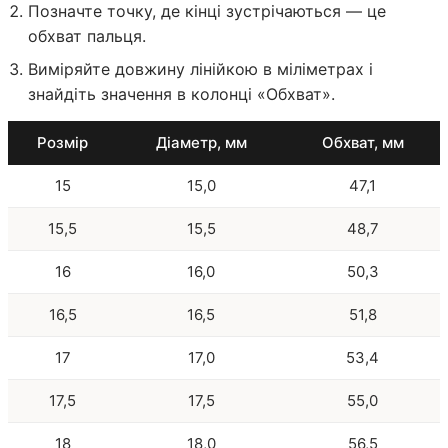
Позначте точку, де кінці зустрічаються — це
обхват пальця.
Виміряйте довжину лінійкою в міліметрах і
знайдіть значення в колонці «Обхват».
Розмір
Діаметр, мм
Обхват, мм
15
15,0
47,1
15,5
15,5
48,7
16
16,0
50,3
16,5
16,5
51,8
17
17,0
53,4
17,5
17,5
55,0
18
18,0
56,5