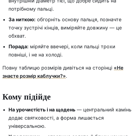
внутрішній діаметр тієї, що добре сидить на
потрібному пальці.
За ниткою:
обгорніть основу пальця, позначте
точку зустрічі кінців, виміряйте довжину — це
обхват.
Порада:
міряйте ввечері, коли пальці трохи
повніші, і не на холоді.
Повну таблицю розмірів дивіться на сторінці
«Не
знаєте розмір каблучки?»
.
Кому підійде
На урочистість і на щодень
— центральний камінь
додає святковості, а форма лишається
універсальною.