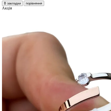
В закладки
порівняння
Акція