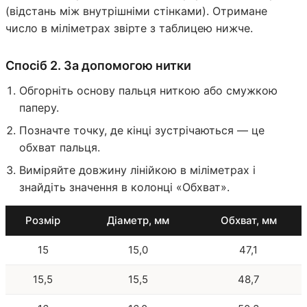
(відстань між внутрішніми стінками). Отримане
число в міліметрах звірте з таблицею нижче.
Спосіб 2. За допомогою нитки
Обгорніть основу пальця ниткою або смужкою
паперу.
Позначте точку, де кінці зустрічаються — це
обхват пальця.
Виміряйте довжину лінійкою в міліметрах і
знайдіть значення в колонці «Обхват».
Розмір
Діаметр, мм
Обхват, мм
15
15,0
47,1
15,5
15,5
48,7