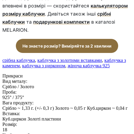
впевнені в розмірі — скористайтеся
калькулятором
розміру каблучки
. Дивіться також інші
срібні
каблучки
та
подарункові комплекти
в каталозі
MELARION.
Не знаєте розмір? Виміряйте за 2 хвилини
срібна каблучка
,
каблучка з золотими вставками
,
каблучка з
каменем
,
каблучка з цирконом
,
жіноча каблучка 925
Прикраси
Вид металу:
Срібло / Золото
Проба:
925° / 375°
Вага продукту:
Срібло ~ 1,33 г. (+/- 0,3 г) Золото ~ 0,05 г Куб.циркон ~ 0,04 г
Вставка:
Куб.циркон Золоті пластини
Розмір:
18