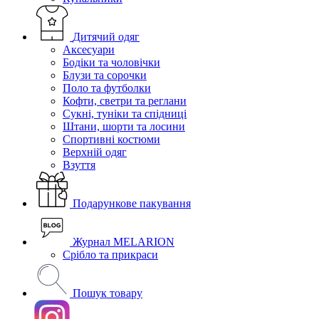
Дитячий одяг
Аксесуари
Бодіки та чоловічки
Блузи та сорочки
Поло та футболки
Кофти, светри та реглани
Сукні, туніки та спідниці
Штани, шорти та лосини
Спортивні костюми
Верхній одяг
Взуття
Подарункове пакування
Журнал MELARION
Срібло та прикраси
Пошук товару