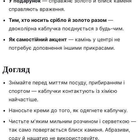
У подарунок
— справжнє золото й блиск каменя
справляють враження.
Тим, хто носить срібло й золото разом
—
двоколірна каблучка поєднується з будь-чим.
Як самостійний акцент
— камінь у центрі не
потребує доповнення іншими прикрасами.
Догляд
Знімайте перед миттям посуду, прибиранням і
спортом — каблучки контактують із хімією
найчастіше.
Наносьте креми до того, як одягнете каблучку.
Чистьте м'яким мильним розчином і серветкою —
так само повертається блиск каменя. Абразиви,
соду й нашатир не використовуйте.