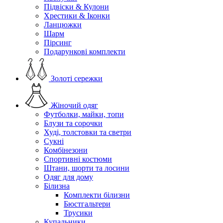
Підвіски & Кулони
Хрестики & Іконки
Ланцюжки
Шарм
Пірсинг
Подарункові комплекти
Золоті сережки
Жіночий одяг
Футболки, майки, топи
Блузи та сорочки
Худі, толстовки та светри
Сукні
Комбінезони
Спортивні костюми
Штани, шорти та лосини
Одяг для дому
Білизна
Комплекти білизни
Бюстгальтери
Трусики
Купальники