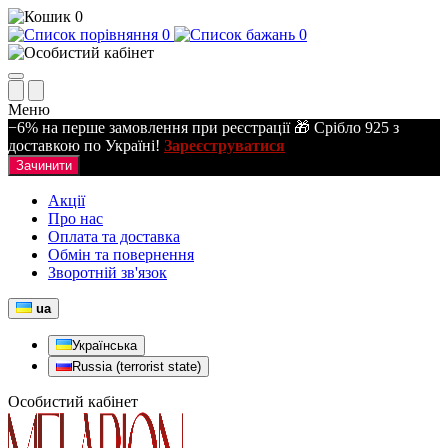
0
0
0
Меню
−6% на перше замовлення при реєстрації 🎁 Срібло 925 з
доставкою по Україні!
Зареєструватися
Зачинити
Акції
Про нас
Оплата та доставка
Обмін та повернення
Зворотній зв'язок
ua
Українська
Russia (terrorist state)
Особистий кабінет