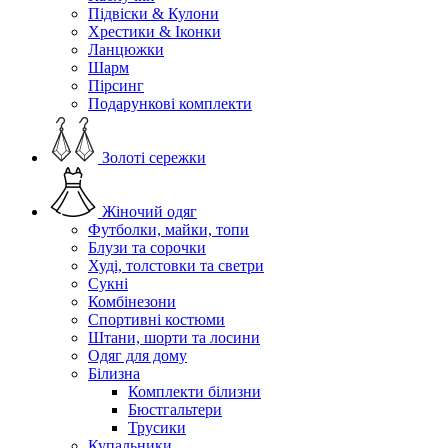
Підвіски & Кулони
Хрестики & Іконки
Ланцюжки
Шарм
Пірсинг
Подарункові комплекти
Золоті сережки
Жіночий одяг
Футболки, майки, топи
Блузи та сорочки
Худі, толстовки та светри
Сукні
Комбінезони
Спортивні костюми
Штани, шорти та лосини
Одяг для дому
Білизна
Комплекти білизни
Бюстгальтери
Трусики
Купальники