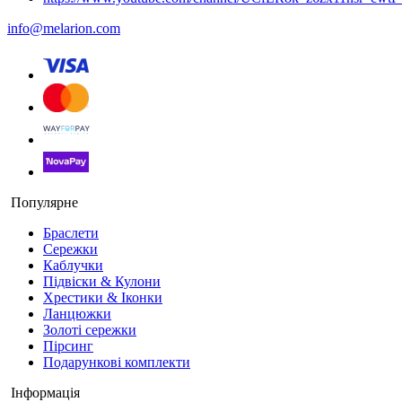
info@melarion.com
Популярне
Браслети
Сережки
Каблучки
Підвіски & Кулони
Хрестики & Іконки
Ланцюжки
Золоті сережки
Пірсинг
Подарункові комплекти
Інформація