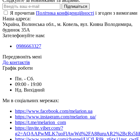
Слідкуйте за новинками та акціями:
Підпишіться
Я прочитав
Політика конфіденційності
і згоден з вимогами
Наша адреса:
Україна, Волинська обл., м. Ковель, вул. Кияна Володимира,
будинок 35А
Зателефонуйте нам:
0986663327
Передзвоніть мені
До контактів
Графік роботи
Пн. - Сб.
09:00 - 19:00
Нд. Вихідний
Ми в соціальних мережах:
https://www.facebook.com/melarion.ua
https://www.instagram.com/melarion_ua/
https://t.me/melarion_com
https://invite.viber.com/?
g2=AQAAPwMLK7uoFlAwWd%2FA88uruAR2%2BcRs5I
https://www.youtube.com/channel/UCfLR8k_z6zx11nsr_cwt