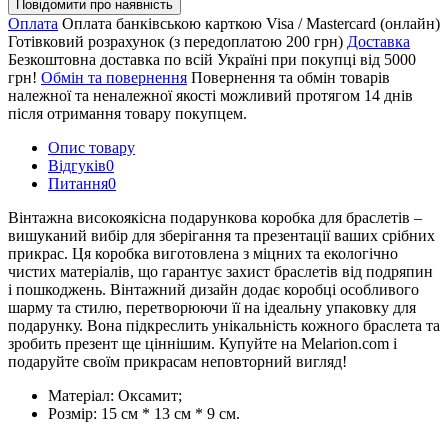
Повідомити про наявність
Оплата
Оплата банківською карткою Visa / Mastercard (онлайн)
Готівковий розрахунок (з передоплатою 200 грн)
Доставка
Безкоштовна доставка по всій Україні при покупці від 5000
грн!
Обмін та повернення
Повернення та обмін товарів
належної та неналежної якості можливий протягом 14 днів
після отримання товару покупцем.
Опис товару
Відгуків
0
Питання
0
Вінтажна високоякісна подарункова коробка для браслетів –
вишуканий вибір для зберігання та презентації ваших срібних
прикрас. Ця коробка виготовлена з міцних та екологічно
чистих матеріалів, що гарантує захист браслетів від подряпин
і пошкоджень. Вінтажний дизайн додає коробці особливого
шарму та стилю, перетворюючи її на ідеальну упаковку для
подарунку. Вона підкреслить унікальність кожного браслета та
зробить презент ще ціннішим. Купуйте на Melarion.com і
подаруйте своїм прикрасам неповторний вигляд!
Матеріал: Оксамит;
Розмір: 15 см * 13 см * 9 см.