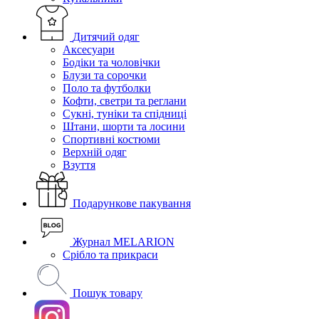
Дитячий одяг
Аксесуари
Бодіки та чоловічки
Блузи та сорочки
Поло та футболки
Кофти, светри та реглани
Сукні, туніки та спідниці
Штани, шорти та лосини
Спортивні костюми
Верхній одяг
Взуття
Подарункове пакування
Журнал MELARION
Срібло та прикраси
Пошук товару