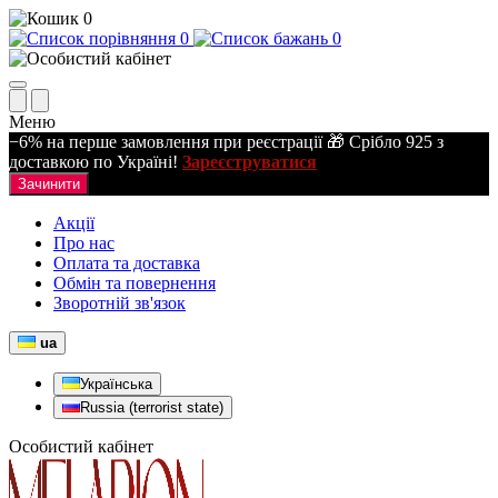
0
0
0
Меню
−6% на перше замовлення при реєстрації 🎁 Срібло 925 з
доставкою по Україні!
Зареєструватися
Зачинити
Акції
Про нас
Оплата та доставка
Обмін та повернення
Зворотній зв'язок
ua
Українська
Russia (terrorist state)
Особистий кабінет