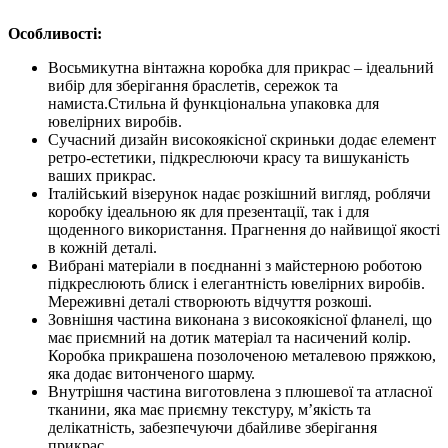
Особливості:
Восьмикутна вінтажна коробка для прикрас – ідеальний
вибір для зберігання браслетів, сережок та
намиста.Стильна й функціональна упаковка для
ювелірних виробів.
Сучасний дизайн високоякісної скриньки додає елемент
ретро-естетики, підкреслюючи красу та вишуканість
ваших прикрас.
Італійський візерунок надає розкішний вигляд, роблячи
коробку ідеальною як для презентації, так і для
щоденного використання. Прагнення до найвищої якості
в кожній деталі.
Вибрані матеріали в поєднанні з майстерною роботою
підкреслюють блиск і елегантність ювелірних виробів.
Мереживні деталі створюють відчуття розкоші.
Зовнішня частина виконана з високоякісної фланелі, що
має приємний на дотик матеріал та насичений колір.
Коробка прикрашена позолоченою металевою пряжкою,
яка додає витонченого шарму.
Внутрішня частина виготовлена з плюшевої та атласної
тканини, яка має приємну текстуру, м’якість та
делікатність, забезпечуючи дбайливе зберігання
прикрас.