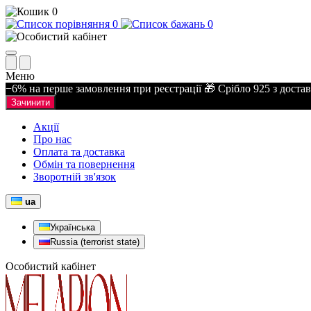
0
0
0
Меню
−6% на перше замовлення при реєстрації 🎁 Срібло 925 з доста
Зачинити
Акції
Про нас
Оплата та доставка
Обмін та повернення
Зворотній зв'язок
ua
Українська
Russia (terrorist state)
Особистий кабінет