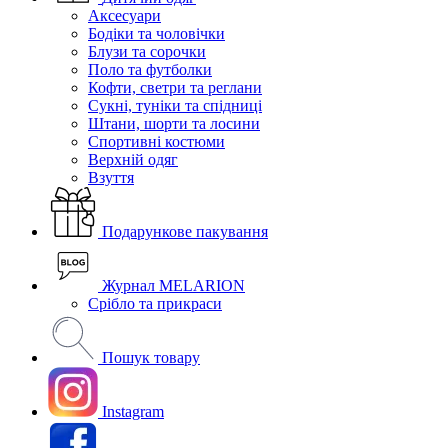
Аксесуари
Бодіки та чоловічки
Блузи та сорочки
Поло та футболки
Кофти, светри та реглани
Сукні, туніки та спідниці
Штани, шорти та лосини
Спортивні костюми
Верхній одяг
Взуття
Подарункове пакування
Журнал MELARION
Срібло та прикраси
Пошук товару
Instagram