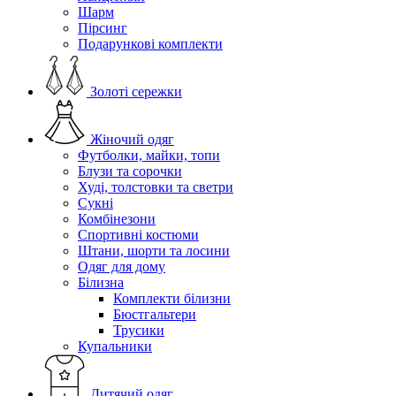
Шарм
Пірсинг
Подарункові комплекти
Золоті сережки
Жіночий одяг
Футболки, майки, топи
Блузи та сорочки
Худі, толстовки та светри
Сукні
Комбінезони
Спортивні костюми
Штани, шорти та лосини
Одяг для дому
Білизна
Комплекти білизни
Бюстгальтери
Трусики
Купальники
Дитячий одяг