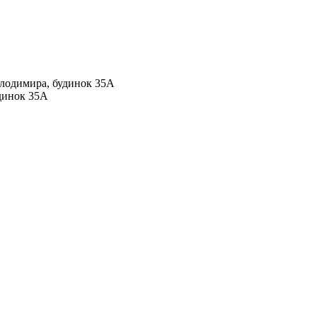
Володимира, будинок 35А
удинок 35А