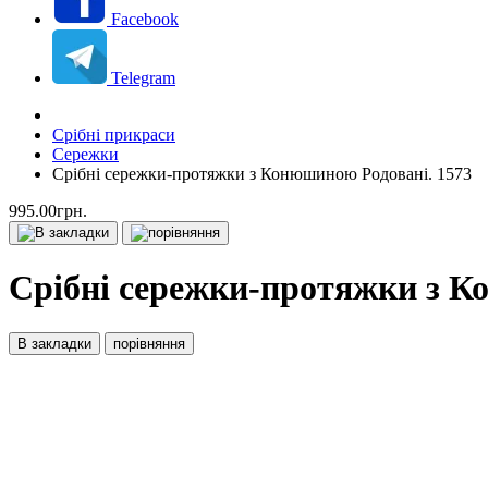
Facebook
Telegram
Срібні прикраси
Сережки
Срібні сережки-протяжки з Конюшиною Родовані. 1573
995.00грн.
Срібні сережки-протяжки з К
В закладки
порівняння