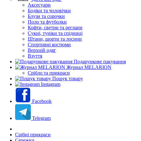
Аксесуари
Бодіки та чоловічки
Блузи та сорочки
Поло та футболки
Кофти, светри та реглани
Сукні, туніки та спідниці
Штани, шорти та лосини
Спортивні костюми
Верхній одяг
Взуття
Подарункове пакування
Журнал MELARION
Срібло та прикраси
Пошук товару
Instagram
Facebook
Telegram
Срібні прикраси
Сережки