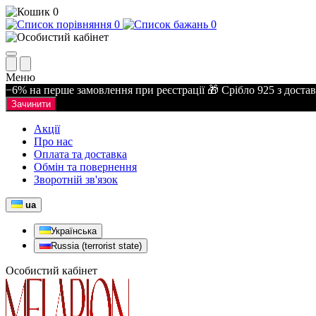
0
0
0
Меню
−6% на перше замовлення при реєстрації 🎁 Срібло 925 з доста
Зачинити
Акції
Про нас
Оплата та доставка
Обмін та повернення
Зворотній зв'язок
ua
Українська
Russia (terrorist state)
Особистий кабінет