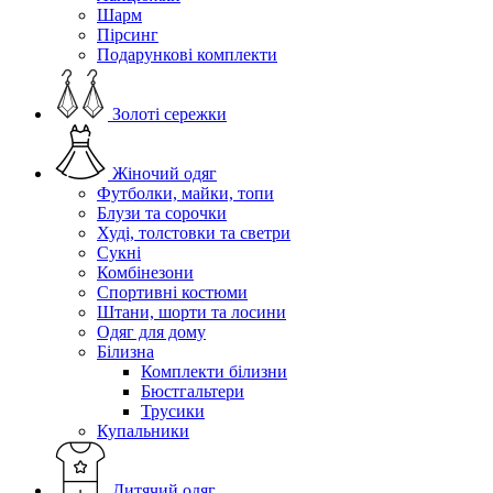
Шарм
Пірсинг
Подарункові комплекти
Золоті сережки
Жіночий одяг
Футболки, майки, топи
Блузи та сорочки
Худі, толстовки та светри
Сукні
Комбінезони
Спортивні костюми
Штани, шорти та лосини
Одяг для дому
Білизна
Комплекти білизни
Бюстгальтери
Трусики
Купальники
Дитячий одяг