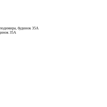
Володимира, будинок 35А
удинок 35А