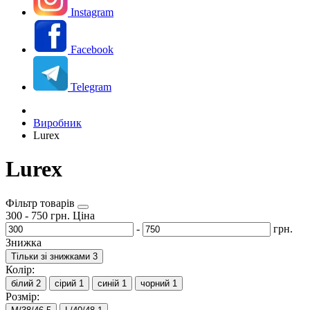
Instagram
Facebook
Telegram
Виробник
Lurex
Lurex
Фільтр товарів
300
-
750
грн.
Ціна
-
грн.
Знижка
Тільки зі знижками
3
Колір:
білий
2
сірий
1
синій
1
чорний
1
Розмір: