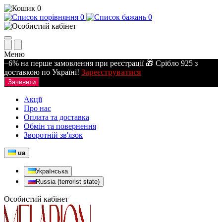
0
0
0
Меню
−6% на перше замовлення при реєстрації 🎁 Срібло 925 з
доставкою по Україні!
Зареєструватися
Зачинити
Акції
Про нас
Оплата та доставка
Обмін та повернення
Зворотній зв'язок
ua
Українська
Russia (terrorist state)
Особистий кабінет