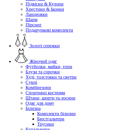
Підвіски & Кулони
Хрестики & Іконки
Ланцюжки
Шарм
Пірсинг
Подарункові комплекти
Золоті сережки
Жіночий одяг
Футболки, майки, топи
Блузи та сорочки
Худі, толстовки та светри
Сукні
Комбінезони
Спортивні костюми
Штани, шорти та лосини
Одяг для дому
Білизна
Комплекти білизни
Бюстгальтери
Трусики
Купальники