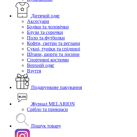
Дитячий одяг
Аксесуари
Бодіки та чоловічки
Блузи та сорочки
Поло та футболки
Кофти, светри та реглани
Сукні, туніки та спідниці
Штани, шорти та лосини
Спортивні костюми
Верхній одяг
Взуття
Подарункове пакування
Журнал MELARION
Срібло та прикраси
Пошук товару