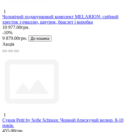
1
Чоловічий подарунковий комплект MELARION: срібний
хрестик з емаллю, шнурок, браслет і коробка
10 977.00грн.
-10%
9 879.00грн.
До кошика
Акція
1
Сукня Petit by Sofie Schnoor. Чорний блискучий велюр. 8-10
років.
455.00грн.