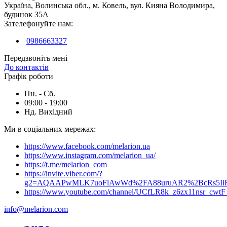
Україна, Волинська обл., м. Ковель, вул. Кияна Володимира,
будинок 35А
Зателефонуйте нам:
0986663327
Передзвоніть мені
До контактів
Графік роботи
Пн. - Сб.
09:00 - 19:00
Нд. Вихідний
Ми в соціальних мережах:
https://www.facebook.com/melarion.ua
https://www.instagram.com/melarion_ua/
https://t.me/melarion_com
https://invite.viber.com/?
g2=AQAAPwMLK7uoFlAwWd%2FA88uruAR2%2BcRs5I
https://www.youtube.com/channel/UCfLR8k_z6zx11nsr_cwt
info@melarion.com