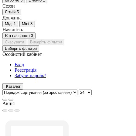
M/38/46
5
L/40/48
1
Сезон
Літній
5
Довжина
Міді
1
Міні
3
Наявність
Є в наявності
3
Скасувати
Виберіть фільтри
Виберіть фільтри
Особистий кабінет
Вхід
Реєстрація
Забули пароль?
Каталог
Акція