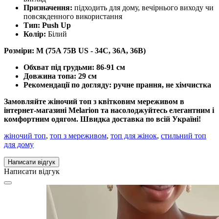
Призначення:
підходить для дому, вечірнього виходу чи
повсякденного використання
Тип: Push Up
Колір:
Білий
Розміри: М
(75A 75B US -
34С, 36А, 36В)
Обхват під грудьми:
86-91 см
Довжина топа:
29 см
Рекомендації по догляду:
ручне прання, не хімчистка
Замовляйте
жіночий топ з квітковим мереживом
в
інтернет-магазині
Melarion
та насолоджуйтесь елегантним і
комфортним одягом. Швидка доставка по всій Україні!
жіночий топ
,
топ з мереживом
,
топ для жінок
,
стильний топ
для дому
Написати відгук
Написати відгук