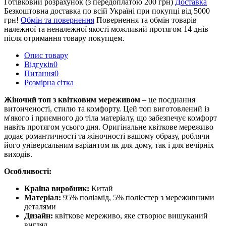
Готівковий розрахунок (з передоплатою 200 грн)
Доставка
Безкоштовна доставка по всій Україні при покупці від 5000
грн!
Обмін та повернення
Повернення та обмін товарів
належної та неналежної якості можливий протягом 14 днів
після отримання товару покупцем.
Опис товару
Відгуків
0
Питання
0
Розмірна сітка
Жіночий топ з квітковим мереживом
– це поєднання
витонченості, стилю та комфорту. Цей топ виготовлений із
м'якого і приємного до тіла матеріалу, що забезпечує комфорт
навіть протягом усього дня. Оригінальне квіткове мереживо
додає романтичності та жіночності вашому образу, роблячи
його універсальним варіантом як для дому, так і для вечірніх
виходів.
Особливості:
Країна виробник:
Китай
Матеріал:
95% поліамід, 5% поліестер з мереживними
деталями
Дизайн:
квіткове мереживо, яке створює вишуканий
вигляд