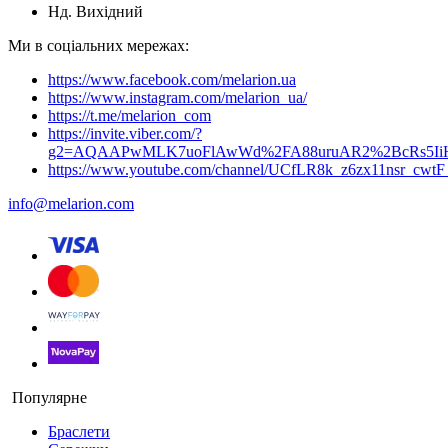
Нд. Вихідний
Ми в соціальних мережах:
https://www.facebook.com/melarion.ua
https://www.instagram.com/melarion_ua/
https://t.me/melarion_com
https://invite.viber.com/?
g2=AQAAPwMLK7uoFlAwWd%2FA88uruAR2%2BcRs5I
https://www.youtube.com/channel/UCfLR8k_z6zx11nsr_cwt
info@melarion.com
Популярне
Браслети