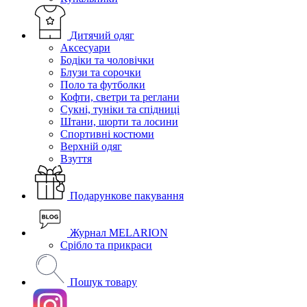
Дитячий одяг
Аксесуари
Бодіки та чоловічки
Блузи та сорочки
Поло та футболки
Кофти, светри та реглани
Сукні, туніки та спідниці
Штани, шорти та лосини
Спортивні костюми
Верхній одяг
Взуття
Подарункове пакування
Журнал MELARION
Срібло та прикраси
Пошук товару