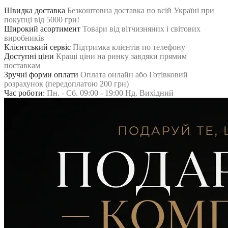
Швидка доставка
Безкоштовна доставка по всій Україні при
покупці від 5000 грн!
Широкий асортимент
Товари від вітчизняних і світових
виробників
Клієнтський сервіс
Підтримка клієнтів по телефону
Доступні ціни
Кращі ціни на ринку завдяки прямим
поставкам
Зручні форми оплати
Оплата онлайн або Готівковий
розрахунок (передоплатою 200 грн)
Час роботи:
Пн. - Сб. 09:00 - 19:00 Нд. Вихідний