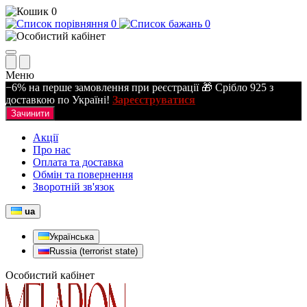
0
0
0
Меню
−6% на перше замовлення при реєстрації 🎁 Срібло 925 з
доставкою по Україні!
Зареєструватися
Зачинити
Акції
Про нас
Оплата та доставка
Обмін та повернення
Зворотній зв'язок
ua
Українська
Russia (terrorist state)
Особистий кабінет