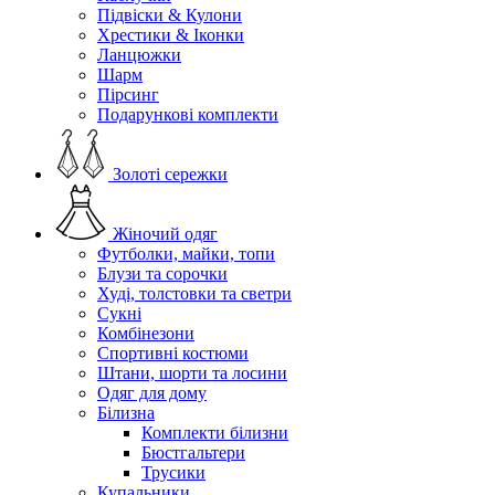
Підвіски & Кулони
Хрестики & Іконки
Ланцюжки
Шарм
Пірсинг
Подарункові комплекти
Золоті сережки
Жіночий одяг
Футболки, майки, топи
Блузи та сорочки
Худі, толстовки та светри
Сукні
Комбінезони
Спортивні костюми
Штани, шорти та лосини
Одяг для дому
Білизна
Комплекти білизни
Бюстгальтери
Трусики
Купальники