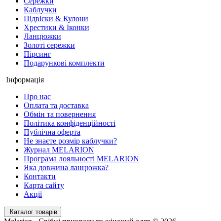
Сережки
Каблучки
Підвіски & Кулони
Хрестики & Іконки
Ланцюжки
Золоті сережки
Пірсинг
Подарункові комплекти
Інформація
Про нас
Оплата та доставка
Обмін та повернення
Політика конфіденційності
Публічна оферта
Не знаєте розмір каблучки?
Журнал MELARION
Програма лояльності MELARION
Яка довжина ланцюжка?
Контакти
Карта сайту
Акції
Каталог товарів