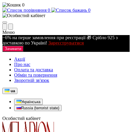
0
0
0
Меню
−6% на перше замовлення при реєстрації 🎁 Срібло 925 з
доставкою по Україні!
Зареєструватися
Зачинити
Акції
Про нас
Оплата та доставка
Обмін та повернення
Зворотній зв'язок
ua
Українська
Russia (terrorist state)
Особистий кабінет