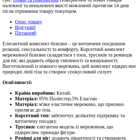
належної та неналежної якості можливий протягом 14 днів
після отримання товару покупцем.
Опис товару
Відгуків
0
Питання
0
Елегантний комплект білизни – це витончене поєднання
розкоші, сексуальності та комфорту. Корсетний комплект
мереживної білизни складається з топа, трусиків та ремінців
для ніг, які додають образу сміливості та вишуканості.
Виготовлений із ніжного мережива, цей комплект підкреслює
природні лінії тіла та створює спокусливий силует.
Особливості:
Країна виробник:
Китай.
Матеріал:
95% Поліестер,5% Еластан
Матеріал:
м'яке еластичне мереживо, що приємно
прилягає до тіла.
Корсетний топ:
забезпечує делікатну підтримку та
витончену посадку.
Трусики:
елегантна модель із мереживом, що
підкреслює принади фігури.
Ремінці для ніг:
додають пікантності та створюють