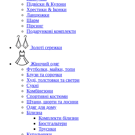
Підвіски & Кулони
Хрестики & Іконки
Ланцюжки
Шарм
Пірсинг
Подарункові комплекти
Золоті сережки
Жіночий одяг
Футболки, майки, топи
Блузи та сорочки
Худі, толстовки та светри
Сукні
Комбінезони
Спортивні костюми
Штани, шорти та лосини
Одяг для дому
Білизна
Комплекти білизни
Бюстгальтери
Трусики
Купальники