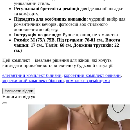
унікальний стиль.
Регульовані бретелі та ремінці:
для ідеальної посадки
та комфорту.
Підходить для особливих випадків:
чудовий вибір для
романтичних вечорів, фотосесій або стильного
доповнення до образу.
Інструкція по догляду:
Ручне прання, не хімчистка.
Розмір:
М (75А
75B
, Під грудьми:
78-81
см.,
Висота
чашки
:
17
см., Талія:
68
см, Довжина трусиків: 22
см.)
Цей комплект – ідеальне рішення для жінок, які хочуть
виглядати привабливо та впевнено у будь-якій ситуації.
елегантний комплект білизни
,
корсетний комплект білизни
,
мереживний комплект білизни
,
комплект з ремінцями
Написати відгук
Написати відгук