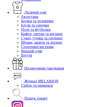
Дитячий одяг
Аксесуари
Бодіки та чоловічки
Блузи та сорочки
Поло та футболки
Кофти, светри та реглани
Сукні, туніки та спідниці
Штани, шорти та лосини
Спортивні костюми
Верхній одяг
Взуття
Подарункове пакування
Журнал MELARION
Срібло та прикраси
Пошук товару