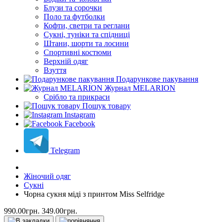
Блузи та сорочки
Поло та футболки
Кофти, светри та реглани
Сукні, туніки та спідниці
Штани, шорти та лосини
Спортивні костюми
Верхній одяг
Взуття
Подарункове пакування
Журнал MELARION
Срібло та прикраси
Пошук товару
Instagram
Facebook
Telegram
Жіночий одяг
Сукні
Чорна сукня міді з принтом Miss Selfridge
990.00грн.
349.00грн.