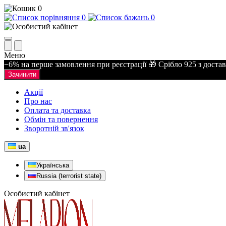
0
0
0
Меню
−6% на перше замовлення при реєстрації 🎁 Срібло 925 з доста
Зачинити
Акції
Про нас
Оплата та доставка
Обмін та повернення
Зворотній зв'язок
ua
Українська
Russia (terrorist state)
Особистий кабінет