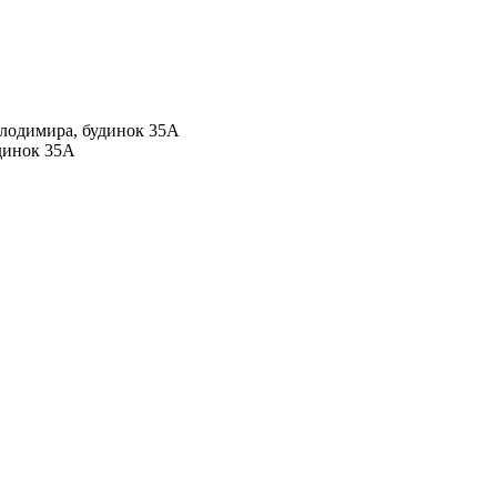
Володимира, будинок 35А
удинок 35А