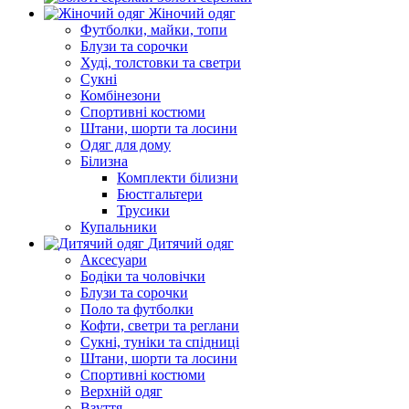
Жіночий одяг
Футболки, майки, топи
Блузи та сорочки
Худі, толстовки та светри
Сукні
Комбінезони
Спортивні костюми
Штани, шорти та лосини
Одяг для дому
Білизна
Комплекти білизни
Бюстгальтери
Трусики
Купальники
Дитячий одяг
Аксесуари
Бодіки та чоловічки
Блузи та сорочки
Поло та футболки
Кофти, светри та реглани
Сукні, туніки та спідниці
Штани, шорти та лосини
Спортивні костюми
Верхній одяг
Взуття