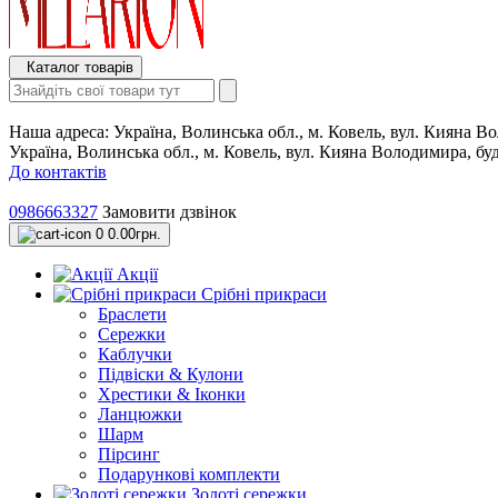
Каталог товарів
Наша адреса:
Україна, Волинська обл., м. Ковель, вул. Кияна 
Україна, Волинська обл., м. Ковель, вул. Кияна Володимира, б
До контактів
0986663327
Замовити дзвінок
0
0.00грн.
Акції
Срібні прикраси
Браслети
Сережки
Каблучки
Підвіски & Кулони
Хрестики & Іконки
Ланцюжки
Шарм
Пірсинг
Подарункові комплекти
Золоті сережки