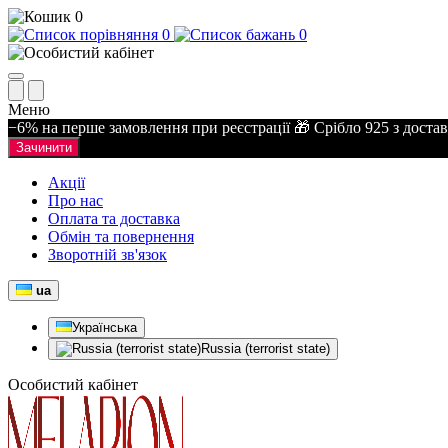
0
0
0
Меню
−6% на перше замовлення при реєстрації 🎁 Срібло 925 з доста
Зачинити
Акції
Про нас
Оплата та доставка
Обмін та повернення
Зворотній зв'язок
ua
Українська
Russia (terrorist state)
Особистий кабінет