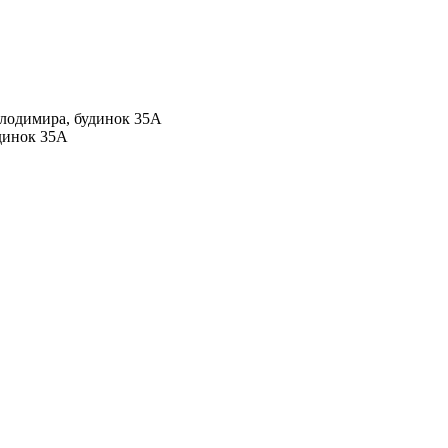
Володимира, будинок 35А
удинок 35А