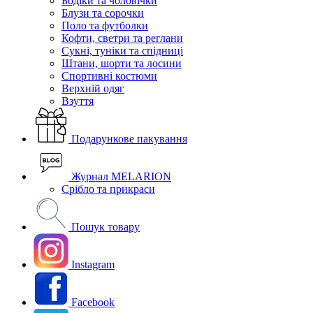
Бодіки та чоловічки
Блузи та сорочки
Поло та футболки
Кофти, светри та реглани
Сукні, туніки та спідниці
Штани, шорти та лосини
Спортивні костюми
Верхній одяг
Взуття
Подарункове пакування
Журнал MELARION
Срібло та прикраси
Пошук товару
Instagram
Facebook