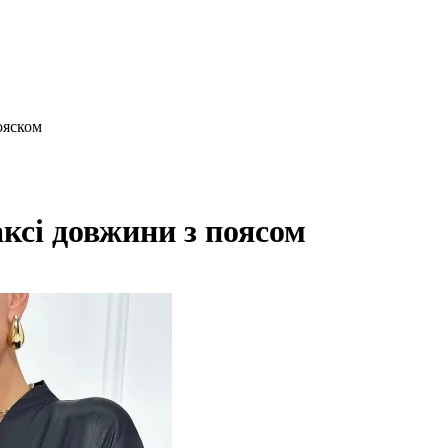
ояском
ксі довжини з поясом