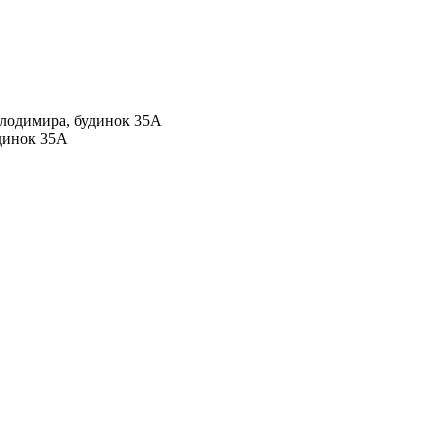
Володимира, будинок 35А
удинок 35А