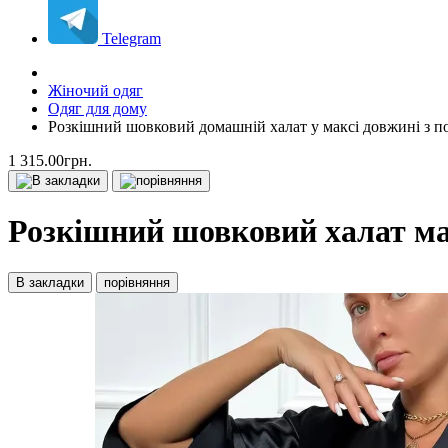
Telegram
Жіночий одяг
Одяг для дому
Розкішний шовковий домашній халат у максі довжині з п
1 315.00грн.
Розкішний шовковий халат ма
В закладки
порівняння