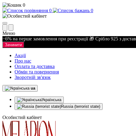
0
0
0
Меню
−6% на перше замовлення при реєстрації 🎁 Срібло 925 з доста
Зачинити
Акції
Про нас
Оплата та доставка
Обмін та повернення
Зворотній зв'язок
ua
Українська
Russia (terrorist state)
Особистий кабінет