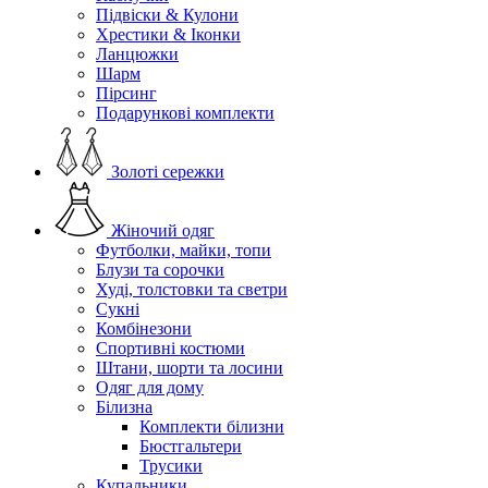
Підвіски & Кулони
Хрестики & Іконки
Ланцюжки
Шарм
Пірсинг
Подарункові комплекти
Золоті сережки
Жіночий одяг
Футболки, майки, топи
Блузи та сорочки
Худі, толстовки та светри
Сукні
Комбінезони
Спортивні костюми
Штани, шорти та лосини
Одяг для дому
Білизна
Комплекти білизни
Бюстгальтери
Трусики
Купальники