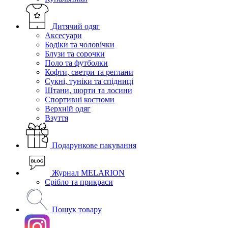
Дитячий одяг
Аксесуари
Бодіки та чоловічки
Блузи та сорочки
Поло та футболки
Кофти, светри та реглани
Сукні, туніки та спідниці
Штани, шорти та лосини
Спортивні костюми
Верхній одяг
Взуття
Подарункове пакування
Журнал MELARION
Срібло та прикраси
Пошук товару