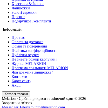
Хрестики & Іконки
Ланцюжки
Золоті сережки
Пірсинг
Подарункові комплекти
Інформація
Про нас
Оплата та доставка
Обмін та повернення
Політика конфіденційності
Публічна оферта
Не знаєте розмір каблучки?
Журнал MELARION
Програма лояльності MELARION
Яка довжина ланцюжка?
Контакти
Карта сайту
Акції
Каталог товарів
Melarion · Срібні прикраси та жіночий одяг © 2026
Зворотний зв’язок
Messenger
Telegram
info@melarion.com