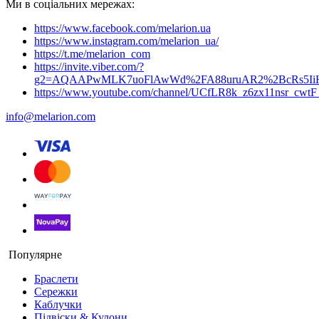
Ми в соціальних мережах:
https://www.facebook.com/melarion.ua
https://www.instagram.com/melarion_ua/
https://t.me/melarion_com
https://invite.viber.com/?
g2=AQAAPwMLK7uoFlAwWd%2FA88uruAR2%2BcRs5I
https://www.youtube.com/channel/UCfLR8k_z6zx11nsr_cwt
info@melarion.com
Популярне
Браслети
Сережки
Каблучки
Підвіски & Кулони