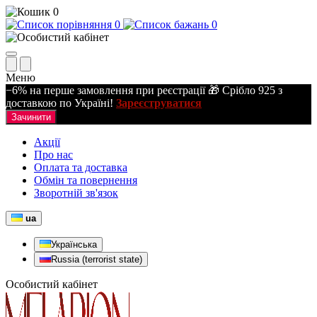
0
0
0
Меню
−6% на перше замовлення при реєстрації 🎁 Срібло 925 з
доставкою по Україні!
Зареєструватися
Зачинити
Акції
Про нас
Оплата та доставка
Обмін та повернення
Зворотній зв'язок
ua
Українська
Russia (terrorist state)
Особистий кабінет