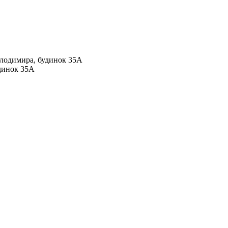
Володимира, будинок 35А
удинок 35А