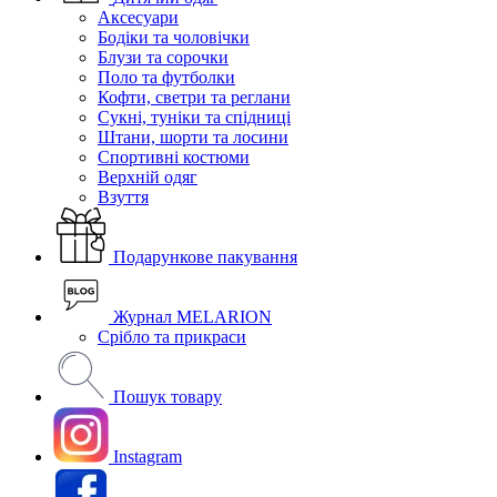
Аксесуари
Бодіки та чоловічки
Блузи та сорочки
Поло та футболки
Кофти, светри та реглани
Сукні, туніки та спідниці
Штани, шорти та лосини
Спортивні костюми
Верхній одяг
Взуття
Подарункове пакування
Журнал MELARION
Срібло та прикраси
Пошук товару
Instagram