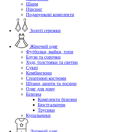
Шарм
Пірсинг
Подарункові комплекти
Золоті сережки
Жіночий одяг
Футболки, майки, топи
Блузи та сорочки
Худі, толстовки та светри
Сукні
Комбінезони
Спортивні костюми
Штани, шорти та лосини
Одяг для дому
Білизна
Комплекти білизни
Бюстгальтери
Трусики
Купальники
Дитячий одяг