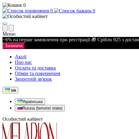
0
0
0
Меню
−6% на перше замовлення при реєстрації 🎁 Срібло 925 з доста
Зачинити
Акції
Про нас
Оплата та доставка
Обмін та повернення
Зворотній зв'язок
ua
Українська
Russia (terrorist state)
Особистий кабінет