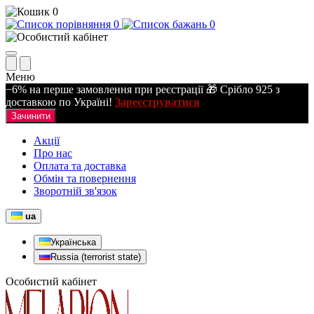
0
0
0
Меню
−6% на перше замовлення при реєстрації 🎁 Срібло 925 з
доставкою по Україні!
Зареєструватися
Зачинити
Акції
Про нас
Оплата та доставка
Обмін та повернення
Зворотній зв'язок
ua
Українська
Russia (terrorist state)
Особистий кабінет