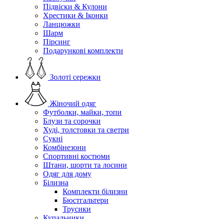
Підвіски & Кулони
Хрестики & Іконки
Ланцюжки
Шарм
Пірсинг
Подарункові комплекти
Золоті сережки
Жіночий одяг
Футболки, майки, топи
Блузи та сорочки
Худі, толстовки та светри
Сукні
Комбінезони
Спортивні костюми
Штани, шорти та лосини
Одяг для дому
Білизна
Комплекти білизни
Бюстгальтери
Трусики
Купальники