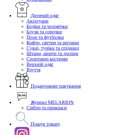
Дитячий одяг
Аксесуари
Бодіки та чоловічки
Блузи та сорочки
Поло та футболки
Кофти, светри та реглани
Сукні, туніки та спідниці
Штани, шорти та лосини
Спортивні костюми
Верхній одяг
Взуття
Подарункове пакування
Журнал MELARION
Срібло та прикраси
Пошук товару