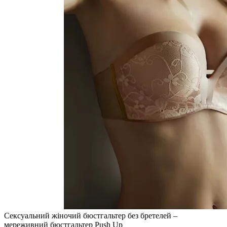
Сексуальний жіночий бюстгальтер без бретелей –
мереживний бюстгальтер Push Up