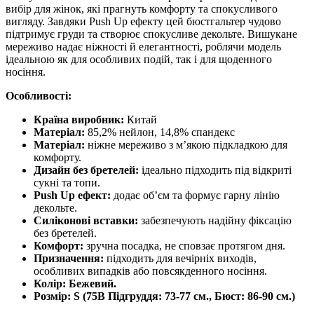
вибір для жінок, які прагнуть комфорту та спокусливого
вигляду. Завдяки Push Up ефекту цей бюстгальтер чудово
підтримує груди та створює спокусливе декольте. Вишукане
мереживо надає ніжності й елегантності, роблячи модель
ідеальною як для особливих подій, так і для щоденного
носіння.
Особливості:
Країна виробник:
Китай
Матеріал:
85,2% нейлон, 14,8% спандекс
Матеріал:
ніжне мереживо з м’якою підкладкою для
комфорту.
Дизайн без бретелей:
ідеально підходить під відкриті
сукні та топи.
Push Up ефект:
додає об’єм та формує гарну лінію
декольте.
Силіконові вставки:
забезпечують надійну фіксацію
без бретелей.
Комфорт:
зручна посадка, не сповзає протягом дня.
Призначення:
підходить для вечірніх виходів,
особливих випадків або повсякденного носіння.
Колір:
Бежевий.
Розмір:
S
(
75В
Підгруддя: 73-77 см., Бюст: 86-90 см.)