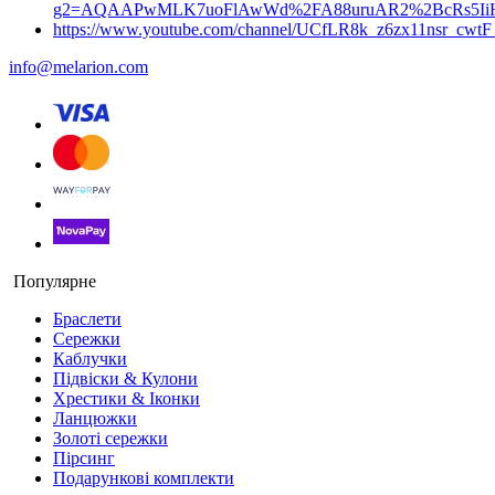
g2=AQAAPwMLK7uoFlAwWd%2FA88uruAR2%2BcRs5I
https://www.youtube.com/channel/UCfLR8k_z6zx11nsr_cwt
info@melarion.com
Популярне
Браслети
Сережки
Каблучки
Підвіски & Кулони
Хрестики & Іконки
Ланцюжки
Золоті сережки
Пірсинг
Подарункові комплекти