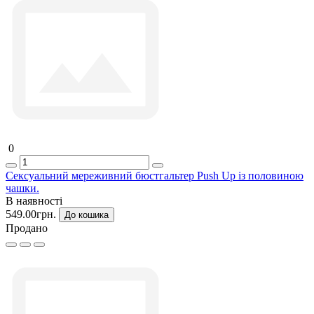
0
Сексуальний мереживний бюстгальтер Push Up із половиною
чашки.
В наявності
549.00грн.
До кошика
Продано