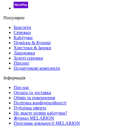
Популярне
Браслети
Сережки
Каблучки
Підвіски & Кулони
Хрестики & Іконки
Ланцюжки
Золоті сережки
Пірсинг
Подарункові комплекти
Інформація
Про нас
Оплата та доставка
Обмін та повернення
Політика конфіденційності
Публічна оферта
Не знаєте розмір каблучки?
Журнал MELARION
Програма лояльності MELARION