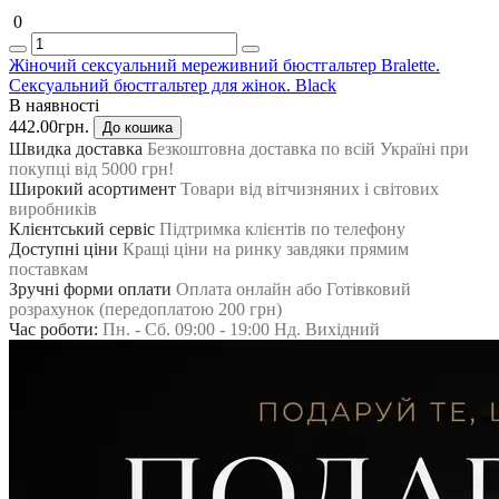
0
Жіночий сексуальний мереживний бюстгальтер Bralette.
Сексуальний бюстгальтер для жінок. Black
В наявності
442.00грн.
До кошика
Швидка доставка
Безкоштовна доставка по всій Україні при
покупці від 5000 грн!
Широкий асортимент
Товари від вітчизняних і світових
виробників
Клієнтський сервіс
Підтримка клієнтів по телефону
Доступні ціни
Кращі ціни на ринку завдяки прямим
поставкам
Зручні форми оплати
Оплата онлайн або Готівковий
розрахунок (передоплатою 200 грн)
Час роботи:
Пн. - Сб. 09:00 - 19:00 Нд. Вихідний