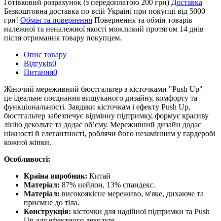
Готівковий розрахунок (з передоплатою 200 грн)
Доставка
Безкоштовна доставка по всій Україні при покупці від 5000
грн!
Обмін та повернення
Повернення та обмін товарів
належної та неналежної якості можливий протягом 14 днів
після отримання товару покупцем.
Опис товару
Відгуків
0
Питання
0
Жіночий мереживний бюстгальтер з кісточками "Push Up" –
це ідеальне поєднання вишуканого дизайну, комфорту та
функціональності. Завдяки кісточкам і ефекту Push Up,
бюстгальтер забезпечує відмінну підтримку, формує красиву
лінію декольте та додає об’єму. Мереживний дизайн додає
ніжності й елегантності, роблячи його незамінним у гардеробі
кожної жінки.
Особливості:
Країна виробник:
Китай
Матеріал:
87% нейлон, 13% спандекс.
Матеріал:
високоякісне мереживо, м'яке, дихаюче та
приємне до тіла.
Конструкція:
кісточки для надійної підтримки та Push
Up для ефектного декольте.