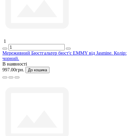
1
Мереживний Бюстгальтер бюст'є EMMY від Jasmine. Колір:
чорний.
В наявності
997.00грн.
До кошика