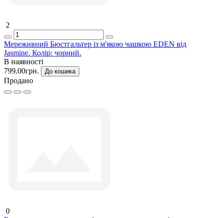
2
Мереживний Бюстгальтер із м'якою чашкою EDEN від
Jasmine. Колір: чорний.
В наявності
799.00грн.
До кошика
Продано
0