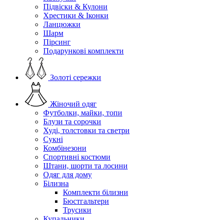
Підвіски & Кулони
Хрестики & Іконки
Ланцюжки
Шарм
Пірсинг
Подарункові комплекти
Золоті сережки
Жіночий одяг
Футболки, майки, топи
Блузи та сорочки
Худі, толстовки та светри
Сукні
Комбінезони
Спортивні костюми
Штани, шорти та лосини
Одяг для дому
Білизна
Комплекти білизни
Бюстгальтери
Трусики
Купальники