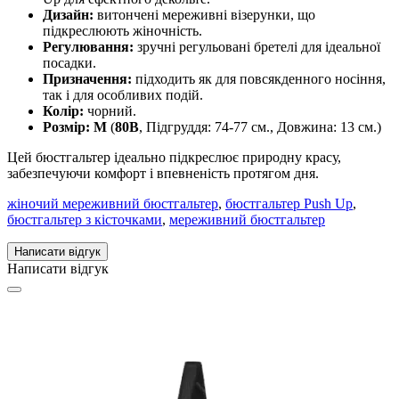
Дизайн:
витончені мереживні візерунки, що
підкреслюють жіночність.
Регулювання:
зручні регульовані бретелі для ідеальної
посадки.
Призначення:
підходить як для повсякденного носіння,
так і для особливих подій.
Колір:
чорний.
Розмір:
M
(
80B
, Підгруддя: 74-77 см., Довжина: 13 см.)
Цей бюстгальтер ідеально підкреслює природну красу,
забезпечуючи комфорт і впевненість протягом дня.
жіночий мереживний бюстгальтер
,
бюстгальтер Push Up
,
бюстгальтер з кісточками
,
мереживний бюстгальтер
Написати відгук
Написати відгук