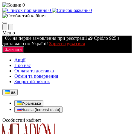
0
0
0
Меню
−6% на перше замовлення при реєстрації 🎁 Срібло 925 з
доставкою по Україні!
Зареєструватися
Зачинити
Акції
Про нас
Оплата та доставка
Обмін та повернення
Зворотній зв'язок
ua
Українська
Russia (terrorist state)
Особистий кабінет