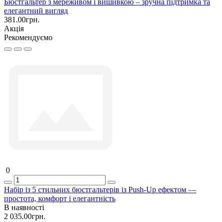
Бюстгальтер з мереживом і вишивкою – зручна підтримка та
елегантний вигляд
381.00грн.
Акція
Рекомендуємо
0
Набір із 5 стильних бюстгальтерів із Push-Up ефектом —
простота, комфорт і елегантність
В наявності
2 035.00грн.