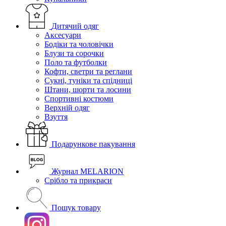
Дитячий одяг
Аксесуари
Бодіки та чоловічки
Блузи та сорочки
Поло та футболки
Кофти, светри та реглани
Сукні, туніки та спідниці
Штани, шорти та лосини
Спортивні костюми
Верхній одяг
Взуття
Подарункове пакування
Журнал MELARION
Срібло та прикраси
Пошук товару