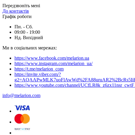
Передзвоніть мені
До контактів
Графік роботи
Пн. - Сб.
09:00 - 19:00
Нд. Вихідний
Ми в соціальних мережах:
https://www.facebook.com/melarion.ua
https://www.instagram.com/melarion_ua/
https://t.me/melarion_com
https://invite.viber.com/?
g2=AQAAPwMLK7uoFlAwWd%2FA88uruAR2%2BcRs5I
https://www.youtube.com/channel/UCfLR8k_z6zx11nsr_cwt
info@melarion.com