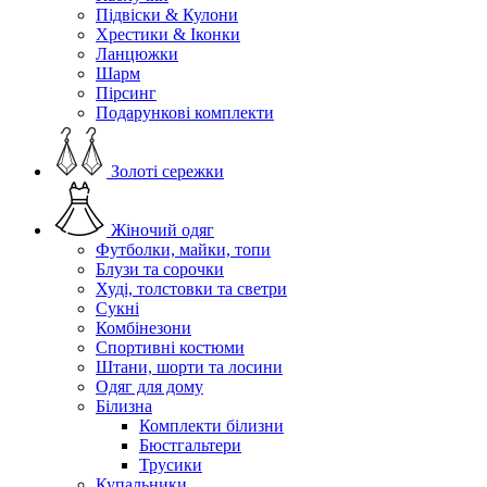
Підвіски & Кулони
Хрестики & Іконки
Ланцюжки
Шарм
Пірсинг
Подарункові комплекти
Золоті сережки
Жіночий одяг
Футболки, майки, топи
Блузи та сорочки
Худі, толстовки та светри
Сукні
Комбінезони
Спортивні костюми
Штани, шорти та лосини
Одяг для дому
Білизна
Комплекти білизни
Бюстгальтери
Трусики
Купальники