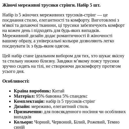
Жіночі мереживні трусики стрінги. Набір 5 шт.
Набір із 5 жіночих мереживних трусиків-стрінг — це
поєднання стилю, елегантності та комфорту. Виготовлені з
м'якої та дихаючої тканини, ці трусики забезпечують комфорт
на кожен день і підходять для будь-яких випадків.
Мереживний дизайн додає романтичності й жіночності
вашому образу, а універсальні кольори дозволяють легко
поєднувати їх з будь-яким одягом.
Цей набір стане ідеальним вибором для тих, хто шукає якісну
та стильну нижню білизну. Завдяки м’якому поясу трусики
зручно сидять на тілі, не створюючи дискомфорту протягом
усього дня.
Особливості:
Країна виробник:
Китай
Матеріал:
95% бавовна 5% спандекс
Комплектація:
набір із 5 трусиків-стрінг
Дизайн:
мереживо, елегантний стиль
Призначення:
для повсякденного носіння чи особливих
випадків
Кольори:
Чорний, Червоний, Білий, Рожевий, Темно
синій