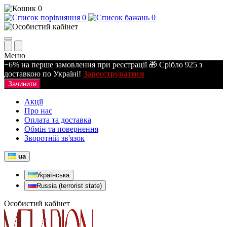
0
0
0
Меню
−6% на перше замовлення при реєстрації 🎁 Срібло 925 з
доставкою по Україні!
Зареєструватися
Зачинити
Акції
Про нас
Оплата та доставка
Обмін та повернення
Зворотній зв'язок
ua
Українська
Russia (terrorist state)
Особистий кабінет