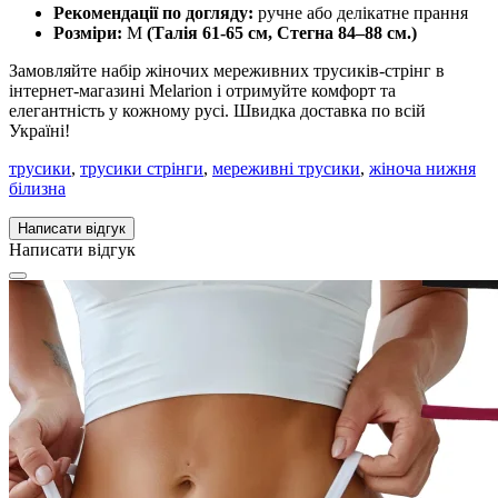
Рекомендації по догляду:
ручне або делікатне прання
Розміри:
M
(Талія 61-65 см, Стегна 84–88 см.)
Замовляйте набір жіночих мереживних трусиків-стрінг в
інтернет-магазині Melarion і отримуйте комфорт та
елегантність у кожному русі. Швидка доставка по всій
Україні!
трусики
,
трусики стрінги
,
мереживні трусики
,
жіноча нижня
білизна
Написати відгук
Написати відгук