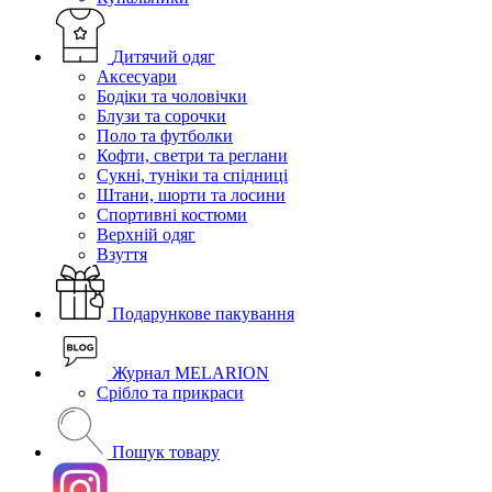
Дитячий одяг
Аксесуари
Бодіки та чоловічки
Блузи та сорочки
Поло та футболки
Кофти, светри та реглани
Сукні, туніки та спідниці
Штани, шорти та лосини
Спортивні костюми
Верхній одяг
Взуття
Подарункове пакування
Журнал MELARION
Срібло та прикраси
Пошук товару