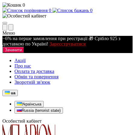
0
0
0
Меню
−6% на перше замовлення при реєстрації 🎁 Срібло 925 з
доставкою по Україні!
Зареєструватися
Зачинити
Акції
Про нас
Оплата та доставка
Обмін та повернення
Зворотній зв'язок
ua
Українська
Russia (terrorist state)
Особистий кабінет