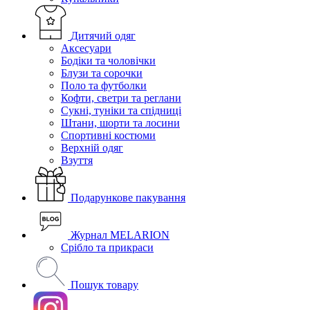
Дитячий одяг
Аксесуари
Бодіки та чоловічки
Блузи та сорочки
Поло та футболки
Кофти, светри та реглани
Сукні, туніки та спідниці
Штани, шорти та лосини
Спортивні костюми
Верхній одяг
Взуття
Подарункове пакування
Журнал MELARION
Срібло та прикраси
Пошук товару