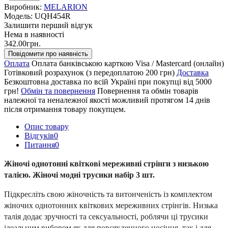
Виробник:
MELARION
Модель:
UQH454R
Залишити перший відгук
Нема в наявності
342.00грн.
Повідомити про наявність
Оплата
Оплата банківською карткою Visa / Mastercard (онлайн)
Готівковий розрахунок (з передоплатою 200 грн)
Доставка
Безкоштовна доставка по всій Україні при покупці від 5000
грн!
Обмін та повернення
Повернення та обмін товарів
належної та неналежної якості можливий протягом 14 днів
після отримання товару покупцем.
Опис товару
Відгуків
0
Питання
0
Жіночі однотонні квіткові мереживні стрінги з низькою
талією. Жіночі модні трусики набір 3 шт.
Підкресліть свою жіночність та витонченість із комплектом
жіночих однотонних квіткових мереживних стрінгів. Низька
талія додає зручності та сексуальності, роблячи ці трусики
ідеальним вибором як для повсякденного носіння, так і для