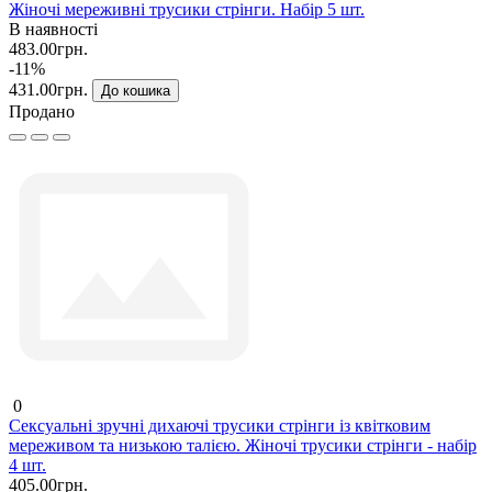
Жіночі мереживні трусики стрінги. Набір 5 шт.
В наявності
483.00грн.
-11%
431.00грн.
До кошика
Продано
0
Сексуальні зручні дихаючі трусики стрінги із квітковим
мереживом та низькою талією. Жіночі трусики стрінги - набір
4 шт.
405.00грн.