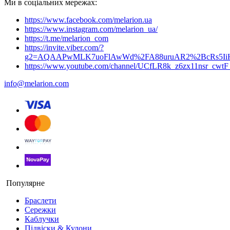
Ми в соціальних мережах:
https://www.facebook.com/melarion.ua
https://www.instagram.com/melarion_ua/
https://t.me/melarion_com
https://invite.viber.com/?
g2=AQAAPwMLK7uoFlAwWd%2FA88uruAR2%2BcRs5I
https://www.youtube.com/channel/UCfLR8k_z6zx11nsr_cwt
info@melarion.com
Популярне
Браслети
Сережки
Каблучки
Підвіски & Кулони