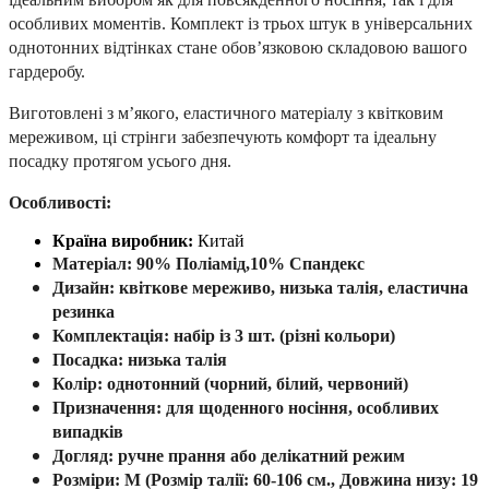
особливих моментів. Комплект із трьох штук в універсальних
однотонних відтінках стане обов’язковою складовою вашого
гардеробу.
Виготовлені з м’якого, еластичного матеріалу з квітковим
мереживом, ці стрінги забезпечують комфорт та ідеальну
посадку протягом усього дня.
Особливості:
Країна виробник:
Китай
Матеріал:
90% Поліамід,10% Спандекс
Дизайн:
квіткове мереживо, низька талія, еластична
резинка
Комплектація:
набір із 3 шт. (різні кольори)
Посадка:
низька талія
Колір:
однотонний (чорний, білий, червоний)
Призначення:
для щоденного носіння, особливих
випадків
Догляд:
ручне прання або делікатний режим
Розміри:
M
(
Розмір талії: 60-106 см., Довжина низу: 19