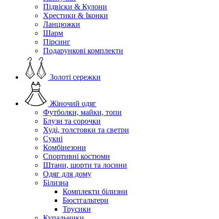
Підвіски & Кулони
Хрестики & Іконки
Ланцюжки
Шарм
Пірсинг
Подарункові комплекти
Золоті сережки
Жіночий одяг
Футболки, майки, топи
Блузи та сорочки
Худі, толстовки та светри
Сукні
Комбінезони
Спортивні костюми
Штани, шорти та лосини
Одяг для дому
Білизна
Комплекти білизни
Бюстгальтери
Трусики
Купальники