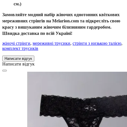
см.)
Замовляйте модний набір жіночих однотонних квіткових
мереживних стрінгів на
Melarion.com
та підкресліть свою
красу з вишуканим жіночим білизняним гардеробом.
Швидка доставка по всій Україні!
жіночі стрінги
,
мереживні трусики
,
стрінги з низькою талією
,
комплект трусиків
Написати відгук
Написати відгук