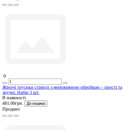
0
Жіночі трусики стрінги з мереживною обробкою – прості та
зручні. Набір 3 шт.
В наявності
481.00грн.
До кошика
Продано